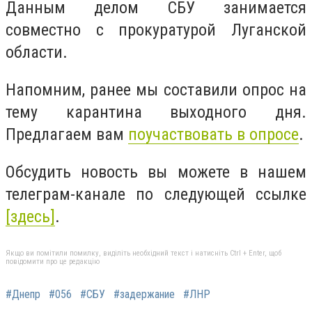
Данным делом СБУ занимается
совместно с прокуратурой Луганской
области.
Напомним, ранее мы составили опрос на
тему карантина выходного дня.
Предлагаем вам
поучаствовать в опросе
.
Обсудить новость вы можете в нашем
телеграм-канале по следующей ссылке
[здесь]
.
Якщо ви помітили помилку, виділіть необхідний текст і натисніть Ctrl + Enter, щоб
повідомити про це редакцію
#Днепр
#056
#СБУ
#задержание
#ЛНР