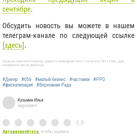
сентябре
.
Обсудить новость вы можете в нашем
телеграм-канале по следующей ссылке
[здесь]
.
Якщо ви помітили помилку, виділіть необхідний текст і натисніть Ctrl + Enter, щоб
повідомити про це редакцію
#Днепр
#056
#малый бизнес
#частники
#РРО
#фискализация
#Верховная Рада
Кузьмин Илья
журналист
0,0
Авторизируйтесь
, чтобы оценить