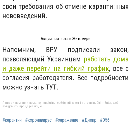
свои требования об отмене карантинных
нововведений.
Акция протеста в Житомире
Напомним, ВРУ подписали закон,
позволяющий Украинцам
работать дома
и даже перейти на гибкий график
, все с
согласия работодателя. Все подробности
можно узнать ТУТ.
Якщо ви помітили помилку, виділіть необхідний текст і натисніть Ctrl + Enter, щоб
повідомити про це редакцію
#карантин
#коронавирус
#заражение
#Днепр
#056