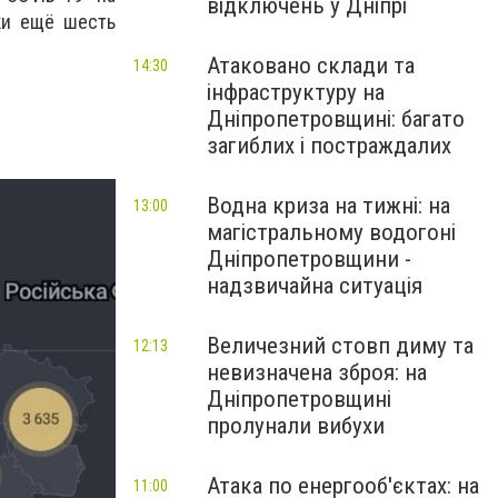
відключень у Дніпрі
ки ещё шесть
Атаковано склади та
14:30
інфраструктуру на
Дніпропетровщині: багато
загиблих і постраждалих
Водна криза на тижні: на
13:00
магістральному водогоні
Дніпропетровщини -
надзвичайна ситуація
Величезний стовп диму та
12:13
невизначена зброя: на
Дніпропетровщині
пролунали вибухи
Атака по енергооб'єктах: на
11:00