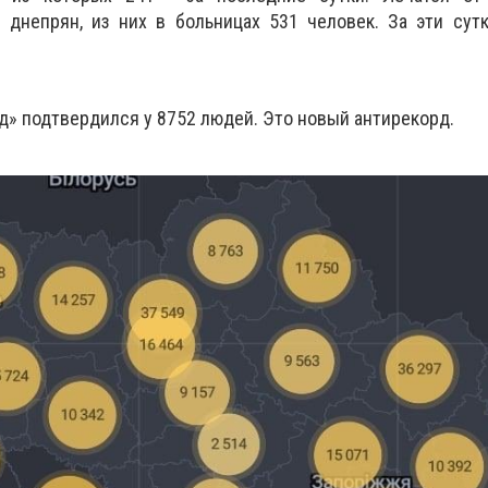
 днепрян, из них в больницах 531 человек. За эти сут
ид» подтвердился у 8752 людей. Это новый антирекорд.