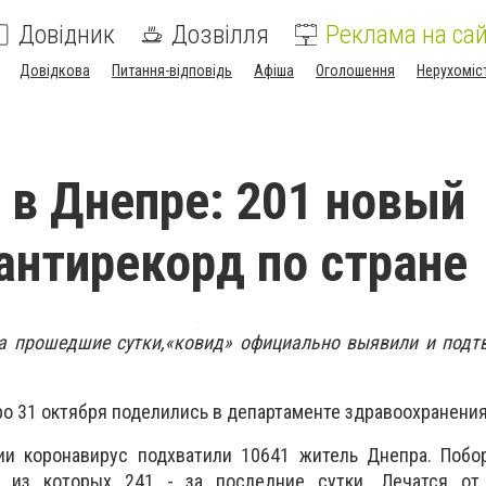
Довідник
Дозвілля
Реклама на сай
Довідкова
Питання-відповідь
Афіша
Оголошення
Нерухоміс
 в Днепре: 201 новый
 антирекорд по стране
за прошедшие сутки,«ковид» официально выявили и подт
о 31 октября поделились в департаменте здравоохранени
ии коронавирус подхватили 10641 житель Днепра. Побор
, из которых 241 - за последние сутки. Лечатся от