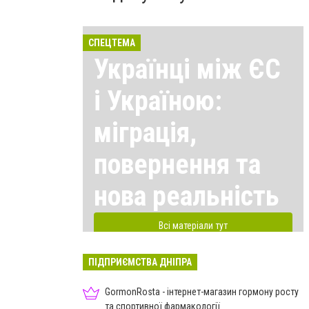
СПЕЦТЕМА
Українці між ЄС
і Україною:
міграція,
повернення та
нова реальність
Всі матеріали тут
ПІДПРИЄМСТВА ДНІПРА
GormonRosta - інтернет-магазин гормону росту
та спортивної фармакології