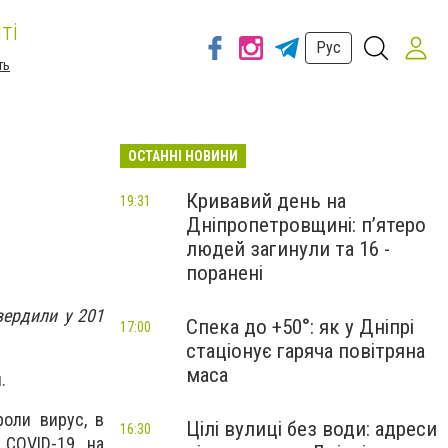
ті
Рус
ть
ОСТАННІ НОВИНИ
Кривавий день на
19:31
Дніпропетровщині: п’ятеро
людей загинули та 16 -
поранені
вердили у 201
Спека до +50°: як у Дніпрі
17:00
стаціонує гаряча повітряна
маса
я.
оли вирус, в
Цілі вулиці без води: адреси
16:30
 COVID-19 на