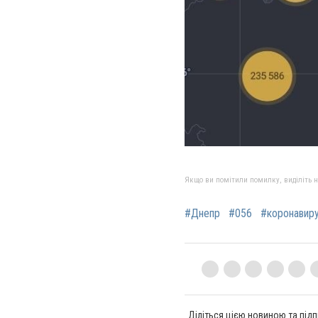
Якщо ви помітили помилку, виділіть нео
#Днепр
#056
#коронавир
Діліться цією новиною та підп