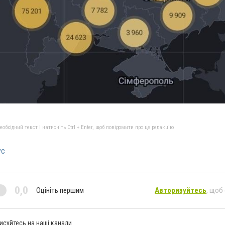
бхідний текст і натисніть Ctrl + Enter, щоб повідомити про це редакцію
ус
0,0
Оцініть першим
Авторизуйтесь
, щоб
исуйтесь на наші канали