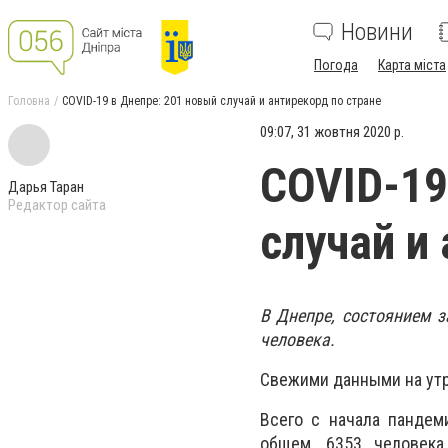
Новини
Погода
Карта міста
Головна
COVID-19 в Днепре: 201 новый случай и антирекорд по стране
09:07, 31 жовтня 2020 р.
COVID-19
Дарья Таран
Редактор сайта
случай и
В Днепре, состоянием 
человека.
Свежими данными на утр
Всего с начала пандем
общем, 6353 человека