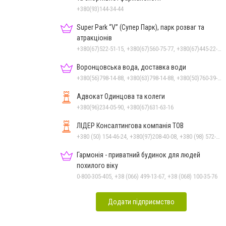
+380(93)144-34-44
Super Park “V” (Супер Парк), парк розваг та
атракціонів
+380(67)522-51-15, +380(67)560-75-77, +380(67)445-22-22, +380(67)720-07-57
Воронцовська вода, доставка води
+380(56)798-14-88, +380(63)798-14-88, +380(50)760-39-90, +380(98)555-69-44
Адвокат Одинцова та колеги
+380(96)234-05-90, +380(67)631-63-16
ЛІДЕР Консалтингова компанія ТОВ
+380 (50) 154-46-24, +380(97)208-40-08, +380 (98) 572-24-00, +380 (56) 373-40-02
Гармонія - приватний будинок для людей
похилого віку
0-800-305-405, +38 (066) 499-13-67, +38 (068) 100-35-76
Додати підприємство