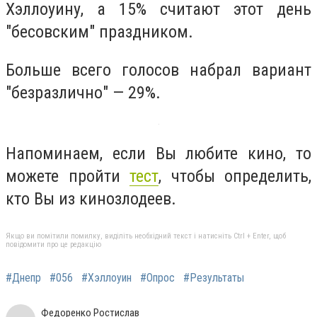
Хэллоуину, а 15% считают этот день
"бесовским" праздником.
Больше всего голосов набрал вариант
"безразлично"
—
29%.
Напоминаем, если Вы любите кино, то
можете пройти
тест
, чтобы определить,
кто Вы из кинозлодеев.
Якщо ви помітили помилку, виділіть необхідний текст і натисніть Ctrl + Enter, щоб
повідомити про це редакцію
#Днепр
#056
#Хэллоуин
#Опрос
#Результаты
Федоренко Ростислав