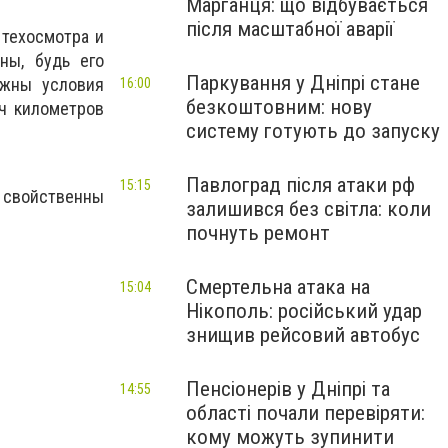
Марганця: що відбувається
після масштабної аварії
 техосмотра и
ны, будь его
Паркування у Дніпрі стане
ажны условия
16:00
безкоштовним: нову
ч километров
систему готують до запуску
Павлоград після атаки рф
15:15
е свойственны
залишився без світла: коли
почнуть ремонт
Смертельна атака на
15:04
Нікополь: російський удар
знищив рейсовий автобус
Пенсіонерів у Дніпрі та
14:55
області почали перевіряти:
кому можуть зупинити