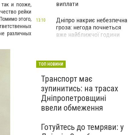
виплати
 так и позже,
ачество рейки
Помимо этого,
Дніпро накриє небезпечна
13:10
тветственных
гроза: негода почнеться
не различных
вже найближчої години
ТОП НОВИНИ
Транспорт має
зупинитись: на трасах
Дніпропетровщині
ввели обмеження
Готуйтесь до темряви: у