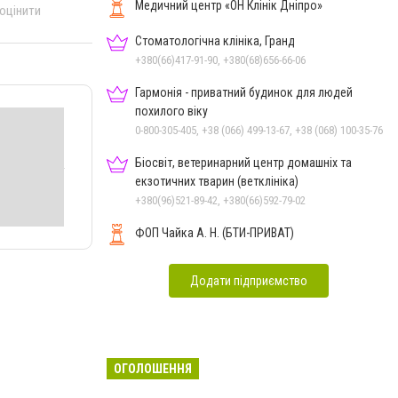
Медичний центр «ОН Клінік Дніпро»
 оцінити
Стоматологічна клініка, Гранд
+380(66)417-91-90, +380(68)656-66-06
Гармонія - приватний будинок для людей
похилого віку
0-800-305-405, +38 (066) 499-13-67, +38 (068) 100-35-76
Біосвіт, ветеринарний центр домашніх та
екзотичних тварин (ветклініка)
+380(96)521-89-42, +380(66)592-79-02
ФОП Чайка А. Н. (БТИ-ПРИВАТ)
Додати підприємство
ОГОЛОШЕННЯ