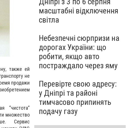
Дніпрі з 3 по 6 серпня
масштабні відключення
світла
Небезпечні сюрпризи на
дорогах України: що
робити, якщо авто
постраждало через яму
ну, также ей
транспорту не
Перевірте свою адресу:
время продажи
приобретением
у Дніпрі та районі
тимчасово припинять
я “чистота”
подачу газу
йти множество
ше. Сервис