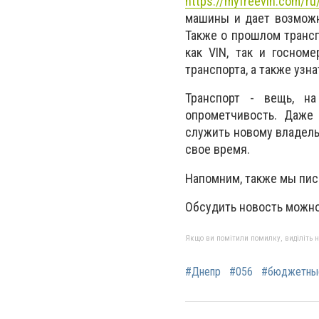
https://myfreevin.com/ru
машины и дает возможн
Также о прошлом транс
как VIN, так и госном
транспорта, а также узн
Транспорт - вещь, н
опрометчивость. Даже
служить новому владель
свое время.
Напомним, также мы пис
Обсудить новость можно
Якщо ви помітили помилку, виділіть нео
#Днепр
#056
#бюджетные