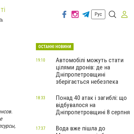
ті
Рус
ть
ОСТАННІ НОВИНИ
Автомобілі можуть стати
19:10
цілями дронів: де на
Дніпропетровщині
зберігається небезпека
Понад 40 атак і загиблі: що
18:33
відбувалося на
нсов.
Дніпропетровщині 8 серпня
е
есурсы,
Вода вже пішла до
17:37