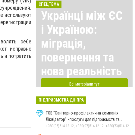
номеру (VIN)
СПЕЦТЕМА
осучреждений.
Українці між ЄС
ые используют
ерегистрации
і Україною:
міграція,
волять себе
жет исправно
повернення та
ь и потратить
нова реальність
Всі матеріали тут
ПІДПРИЄМСТВА ДНІПРА
ТОВ "Санітарно-профілактична компанія
Ліквідатор" - послуги для підприємств та
населення
+380(95)514-12-12, +380(97)514-12-12, +380(73)514-12-12