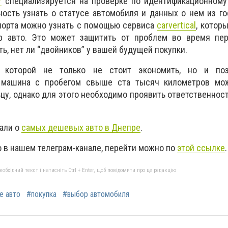
/
специализируется на проверке по идентификационному 
ость узнать о статусе автомобиля и данных о нем из г
порта можно узнать с помощью сервиса
carvertical
, котор
ер авто. Это может защитить от проблем во время пер
ать, нет ли “двойников” у вашей будущей покупки.
а которой не только не стоит экономить, но и поз
 машина с пробегом свыше ста тысяч километров мо
цу, однако для этого необходимо проявить ответственност
али о
самых дешевых авто в Днепре
.
 в нашем телеграм-канале, перейти можно по
этой ссылке
.
бхідний текст і натисніть Ctrl + Enter, щоб повідомити про це редакцію
 авто
#покупка
#выбор автомобиля