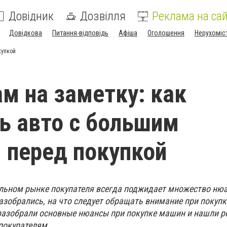
Довідник
Дозвілля
Реклама на сай
Довідкова
Питання-відповідь
Афіша
Оголошення
Нерухоміс
купкой
м на заметку: как
ь авто с большим
 перед покупкой
льном рынке покупателя всегда поджидает множество нюа
азобрались, на что следует обращать внимание при покупк
азобрали основные нюансы при покупке машин и нашли р
покупателям.