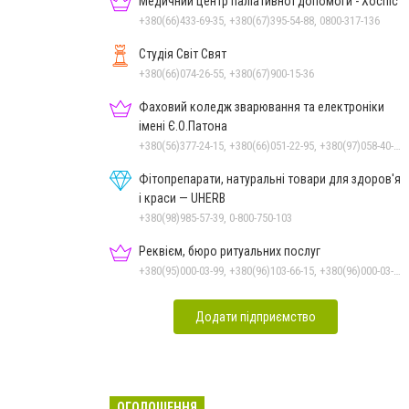
Медичний центр паліативної допомоги - Хоспіс
+380(66)433-69-35, +380(67)395-54-88, 0800-317-136
Студія Світ Свят
+380(66)074-26-55, +380(67)900-15-36
Фаховий коледж зварювання та електроніки
імені Є.О.Патона
+380(56)377-24-15, +380(66)051-22-95, +380(97)058-40-73, +380(56)746-21-59
Фітопрепарати, натуральні товари для здоров'я
і краси — UHERB
+380(98)985-57-39, 0-800-750-103
Реквієм, бюро ритуальних послуг
+380(95)000-03-99, +380(96)103-66-15, +380(96)000-03-99
Додати підприємство
ОГОЛОШЕННЯ