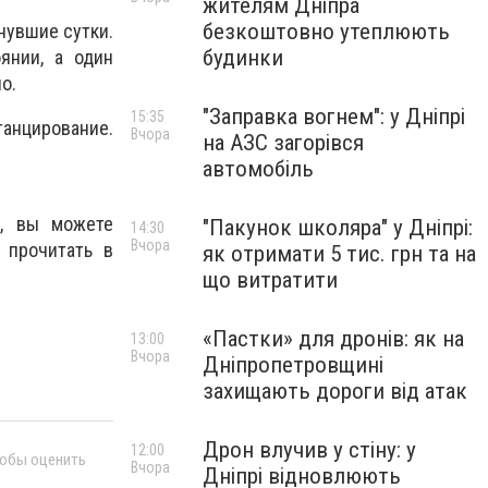
жителям Дніпра
безкоштовно утеплюють
нувшие сутки.
будинки
янии, а один
но.
"Заправка вогнем": у Дніпрі
15:35
анцирование.
Вчора
на АЗС загорівся
автомобіль
а, вы можете
"Пакунок школяра" у Дніпрі:
14:30
Вчора
 прочитать в
як отримати 5 тис. грн та на
що витратити
«Пастки» для дронів: як на
13:00
Вчора
Дніпропетровщині
захищають дороги від атак
Дрон влучив у стіну: у
12:00
тобы оценить
Вчора
Дніпрі відновлюють