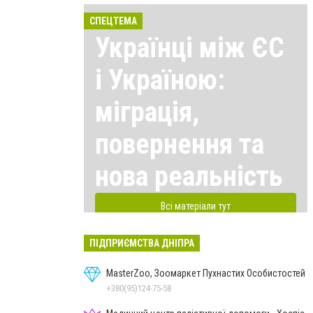
СПЕЦТЕМА
Українці між ЄС
і Україною:
міграція,
повернення та
нова реальність
Всі матеріали тут
ПІДПРИЄМСТВА ДНІПРА
MasterZoo, Зоомаркет Пухнастих Особистостей
+380(95)124-75-58