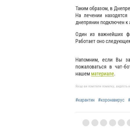
Таким образом, в Днепр
На лечении находятся 
днепрянин подключен к 
Один из важнейших фа
Работает оно следующе
Напомним, если Вы за
пожаловаться в чат-бо
нашем
материале
.
Якщо ви помітили помилку, виділіть нео
#карантин
#коронавирус