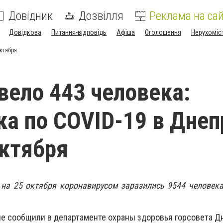
Довідник
Дозвілля
Реклама на сай
Довідкова
Питання-відповідь
Афіша
Оголошення
Нерухоміс
октября
ело 443 человека:
ка по COVID-19 в Днеп
октября
на 25 октября коронавирусом заразились 9544 человека,
 сообщили в департаменте охраны здоровья горсовета Д