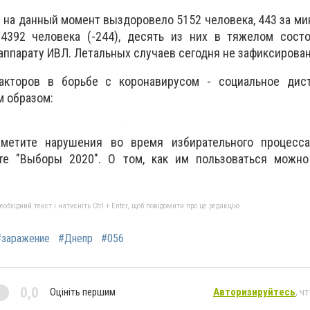
е на данный момент выздоровело 5152 человека, 443 за ми
4392 человека (-244), десять из них в тяжелом состо
аппарату ИВЛ. Летальных случаев сегодня не зафиксирова
кторов в борьбе с коронавирусом - социальное дист
м образом:
метите нарушения во время избирательного процесс
те "Выборы 2020". О том, как им пользоваться можно
бхідний текст і натисніть Ctrl + Enter, щоб повідомити про це редакцію
#заражение
#Днепр
#056
0,0
Оцініть першим
Авторизируйтесь
, ч