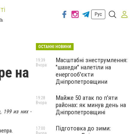
ті
Рус
ть
ОСТАННІ НОВИНИ
Масштабні знеструмлення:
19:39
Вчора
"шахеди" налетіли на
ре на
енергооб'єкти
Дніпропетровщини
Майже 50 атак по п'яти
19:28
Вчора
районах: як минув день на
 199 из них -
Дніпропетровщині
Підготовка до зими:
17:00
непра.
Вчора