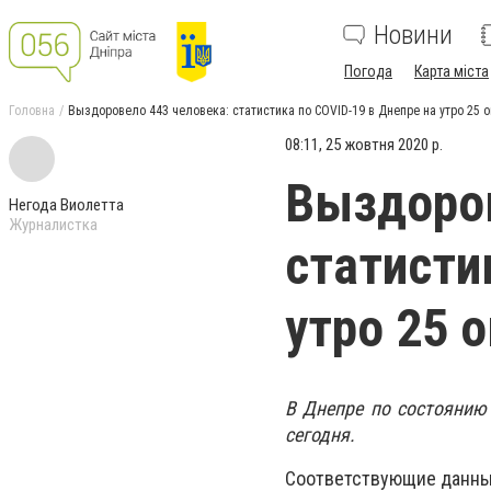
Новини
Погода
Карта міста
Головна
Выздоровело 443 человека: статистика по COVID-19 в Днепре на утро 25 
08:11, 25 жовтня 2020 р.
Выздоров
Негода Виолетта
Журналистка
статисти
утро 25 
В Днепре по состоянию 
сегодня.
Соответствующие данные