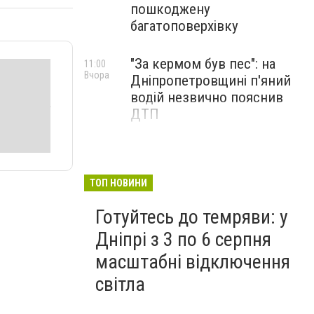
пошкоджену
багатоповерхівку
"За кермом був пес": на
11:00
Вчора
Дніпропетровщині п'яний
водій незвично пояснив
ДТП
ТОП НОВИНИ
Готуйтесь до темряви: у
Дніпрі з 3 по 6 серпня
масштабні відключення
світла