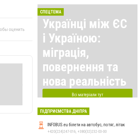
СПЕЦТЕМА
Українці між ЄС
тобы оценить
і Україною:
міграція,
повернення та
нова реальність
Всі матеріали тут
ПІДПРИЄМСТВА ДНІПРА
INFOBUS.eu білети на автобус, потяг, літак
+420(224)247-016, +380(32)232-03-00