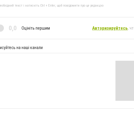
бхідний текст і натисніть Ctrl + Enter, щоб повідомити про це редакцію
0,0
Оцініть першим
Авторизируйтесь
, ч
исуйтесь на наші канали