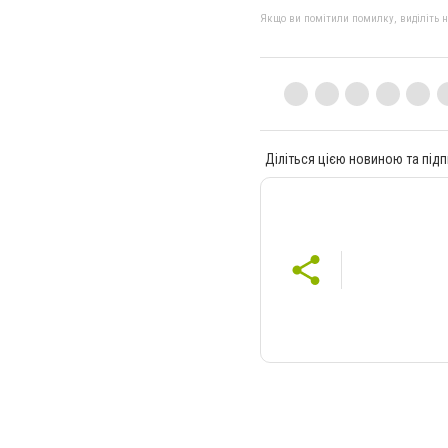
Якщо ви помітили помилку, виділіть нео
Діліться цією новиною та підп