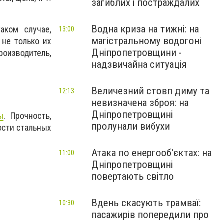
загиблих і постраждалих
Водна криза на тижні: на
аком случае,
13:00
магістральному водогоні
 не только их
Дніпропетровщини -
роизводитель,
надзвичайна ситуація
Величезний стовп диму та
12:13
невизначена зброя: на
Дніпропетровщині
ы
. Прочность,
пролунали вибухи
ости стальных
Атака по енергооб'єктах: на
11:00
Дніпропетровщині
повертають світло
Вдень скасують трамваї:
10:30
пасажирів попередили про