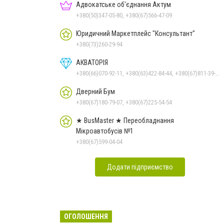
Адвокатське об'єднання Актум
+380(50)347-05-80, +380(67)566-47-09
Юридичний Маркетплейс "Консультант"
+380(73)260-29-94
АКВАТОРІЯ
+380(66)070-92-11, +380(63)422-84-44, +380(67)811-39-49
Дверний Бум
+380(67)180-79-07, +380(67)225-54-54
★ BusMaster ★ Переобладнання
Мікроавтобусів №1
+380(67)599-04-04
Додати підприємство
ОГОЛОШЕННЯ