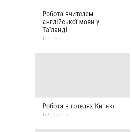
Робота вчителем
англійської мови у
Таїланді
14:50, 2 серпня
Робота в готелях Китаю
14:50, 2 серпня