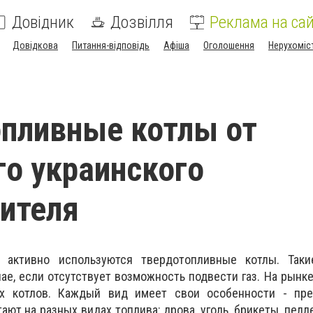
Довідник
Дозвілля
Реклама на сай
Довідкова
Питання-відповідь
Афіша
Оголошення
Нерухоміс
пливные котлы от
о украинского
ителя
 активно используются твердотопливные котлы. Таки
ае, если отсутствует возможность подвести газ. На рынк
х котлов. Каждый вид имеет свои особенности - пр
ают на разных видах топлива: дрова, уголь, брикеты, пелле