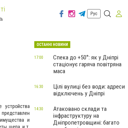
ті
Рус
ть
ОСТАННІ НОВИНИ
Спека до +50°: як у Дніпрі
17:00
стаціонує гаряча повітряна
маса
Цілі вулиці без води: адреси
16:30
відключень у Дніпрі
е устройства
Атаковано склади та
14:30
е представлен
інфраструктуру на
еимущества и
Дніпропетровщині: багато
ты, щепа, и т.