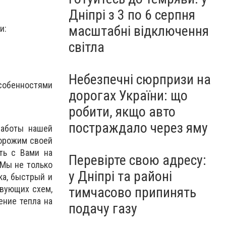
Дніпрі з 3 по 6 серпня
масштабні відключення
и:
світла
Небезпечні сюрпризи на
собенностями
дорогах України: що
робити, якщо авто
постраждало через яму
работы нашей
дорожим своей
ть с Вами на
Перевірте свою адресу:
 Мы не только
у Дніпрі та районі
ка, быстрый и
вующих схем,
тимчасово припинять
ение тепла на
подачу газу