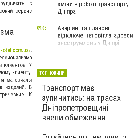
рудничать с
зміни в роботі транспорту
ысокий сервис
Дніпра
Аварійні та планові
09:05
изма
відключення світла: адреси
знеструмлень у Дніпрі
-kotel.com.ua/
.
фессионализма
 клиентов. У
дому клиенту.
ТОП НОВИНИ
ем материалы
Транспорт має
а изделий. В
трические. К
зупинитись: на трасах
Дніпропетровщині
ввели обмеження
Готуйтесь до темряви: у