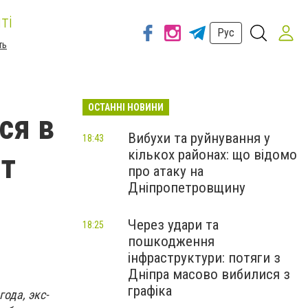
ті
Рус
ть
ОСТАННІ НОВИНИ
ся в
Вибухи та руйнування у
18:43
кількох районах: що відомо
ет
про атаку на
Дніпропетровщину
Через удари та
18:25
пошкодження
інфраструктури: потяги з
Дніпра масово вибилися з
графіка
ода, экс-