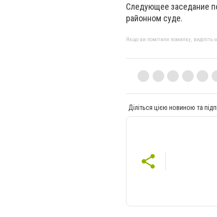
Следующее заседание по
районном суде.
Якщо ви помітили помилку, виділіть нео
Діліться цією новиною та підп