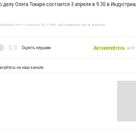
 делу Олега Токаря состоится 3 апреля в 9.30 в Индустри
бхідний текст і натисніть Ctrl + Enter, щоб повідомити про це редакцію
0,0
Оцініть першим
Авторизуйтесь
, щоб
исуйтесь на наші канали