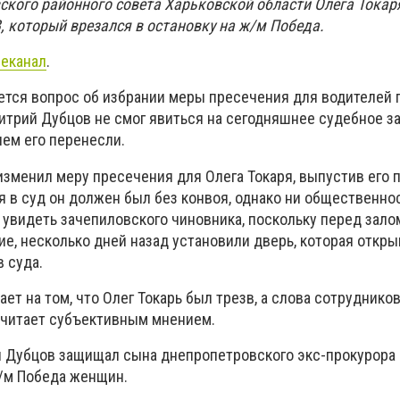
ского районного совета Харьковской области Олега Токар
 который врезался в остановку на ж/м Победа.
леканал
.
ется вопрос об избрании меры пресечения для водителей 
митрий Дубцов не смог явиться на сегодняшнее судебное з
чем его перенесли.
зменил меру пресечения для Олега Токаря, выпустив его п
ся в суд он должен был без конвоя, однако ни общественнос
 увидеть зачепиловского чиновника, поскольку перед зало
е, несколько дней назад установили дверь, которая откры
 суда.
ет на том, что Олег Токарь был трезв, а слова сотрудников
 считает субъективным мнением.
й Дубцов защищал сына днепропетровского экс-прокурора
ж/м Победа женщин.