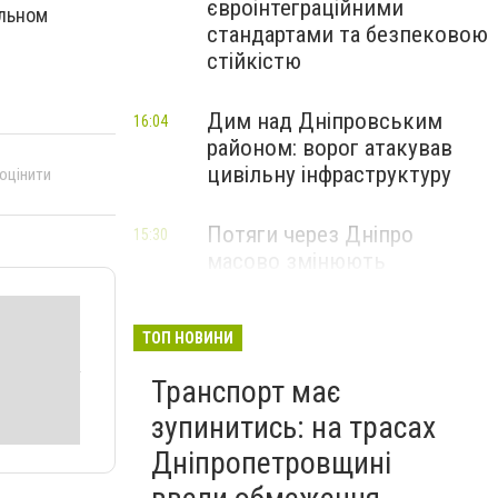
євроінтеграційними
альном
стандартами та безпековою
стійкістю
Дим над Дніпровським
16:04
районом: ворог атакував
цивільну інфраструктуру
 оцінити
Потяги через Дніпро
15:30
масово змінюють
маршрути: що сталося
ТОП НОВИНИ
Транспорт має
зупинитись: на трасах
Дніпропетровщині