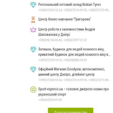
Регіональний оптовий склад Nokian Tyres
+380(67)554-52-24, +380(67)610-99-90, +380(67)575-48-22
Центр бізнес-навчання "Григорєва"
Центр роботи з залежностями Андрія
Шаповалова у Дніпрі
+380(99)746-85-80, +380(67)877-01-07
Затишок, будинок для людей похилого віку,
приватний будинок для людей похилого віку в
Дніпрі
+380(97)250-59-50, +380(98)886-64-69
Офіційний Магазин Goodyear, автокомплекс,
шинний центр Дніпро, дітейлінг центр
+380(67)568-02-44, +380(67)610-99-90, +380(67)575-48-22
Sport-express.ua – головне джерело новин про
український спорт
+380(44)534-43-80
Додати підприємство