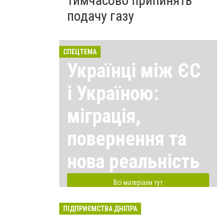
тимчасово припинять
подачу газу
СПЕЦТЕМА
Українці між ЄС
і Україною:
міграція,
повернення та
нова реальність
Всі матеріали тут
ПІДПРИЄМСТВА ДНІПРА