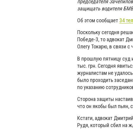
председателя Зачепилов
защищать водителя БМВ,
Об этом сообщает
34 те
Поскольку сегодня реша
Победе-3, то адвокат Д
Олегу Токарю, в связи с 
В прошлую пятницу суд и
тыс. грн. Сегодня явить
журналистам не удалось
было проходить заседани
по указанию сотрудников
Сторона защиты настаива
что он якобы был пьян,
Кстати, адвокат Дмитри
Рудя, который сбил на 