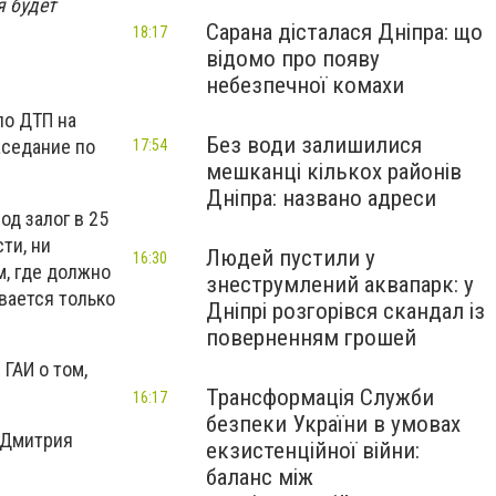
я будет
Сарана дісталася Дніпра: що
18:17
відомо про появу
небезпечної комахи
по ДТП на
Без води залишилися
аседание по
17:54
мешканці кількох районів
Дніпра: названо адреси
од залог в 25
ти, ни
Людей пустили у
16:30
м, где должно
знеструмлений аквапарк: у
вается только
Дніпрі розгорівся скандал із
поверненням грошей
 ГАИ о том,
Трансформація Служби
16:17
безпеки України в умовах
 Дмитрия
екзистенційної війни:
баланс між