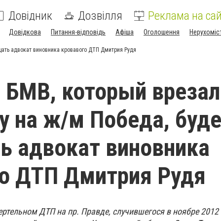
Довідник
Дозвілля
Реклама на сай
Довідкова
Питання-відповідь
Афіша
Оголошення
Нерухоміс
щать адвокат виновника кровавого ДТП Дмитрия Рудя
 БМВ, который врезал
у на ж/м Победа, буд
ь адвокат виновника
о ДТП Дмитрия Рудя
ртельном ДТП на пр. Правде, случившегося в ноябре 2012 г