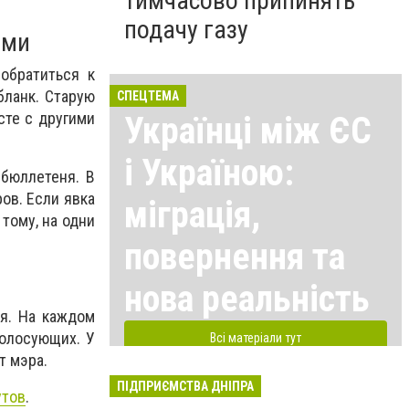
тимчасово припинять
подачу газу
ами
обратиться к
бланк. Старую
СПЕЦТЕМА
сте с другими
Українці між ЄС
і Україною:
бюллетеня. В
ов. Если явка
міграція,
тому, на одни
повернення та
нова реальність
ия. На каждом
голосующих. У
Всі матеріали тут
т мэра.
ПІДПРИЄМСТВА ДНІПРА
утов
.