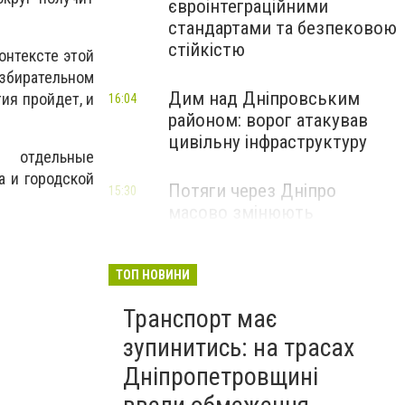
євроінтеграційними
стандартами та безпековою
стійкістю
онтексте этой
избирательном
Дим над Дніпровським
тия пройдет, и
16:04
районом: ворог атакував
цивільну інфраструктуру
е отдельные
а и городской
Потяги через Дніпро
15:30
масово змінюють
маршрути: що сталося
ТОП НОВИНИ
Транспорт має
зупинитись: на трасах
Дніпропетровщині