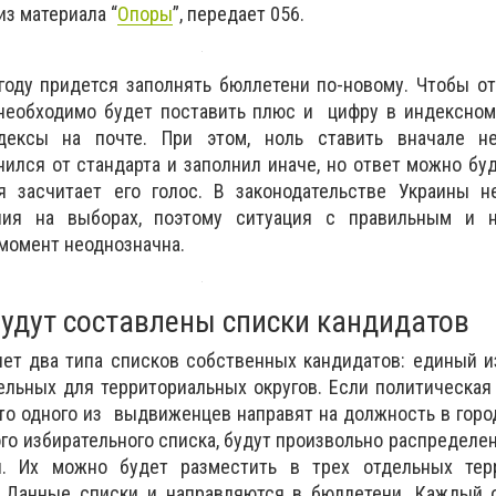
из материала “
Опоры
”, передает 056.
году придется заполнять бюллетени по-новому. Чтобы от
 необходимо будет поставить плюс и цифру в индексном
дексы на почте. При этом, ноль ставить вначале н
ился от стандарта и заполнил иначе, но ответ можно буд
я засчитает его голос. В законодательстве Украины н
ния на выборах, поэтому ситуация с правильным и 
момент неоднозначна.
будут составлены списки кандидатов
яет два типа списков собственных кандидатов: единый 
ельных для территориальных округов. Если политическая
то одного из выдвиженцев направят на должность в горо
го избирательного списка, будут произвольно распределе
. Их можно будет разместить в трех отдельных тер
. Данные списки и направляются в бюллетени. Каждый о