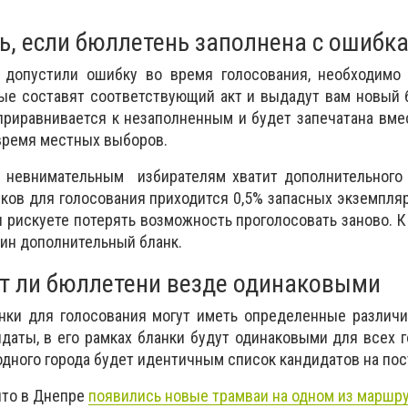
ь, если бюллетень заполнена с ошибк
 допустили ошибку во время голосования, необходимо 
ые составят соответствующий акт и выдадут вам новый 
приравнивается к незаполненным и будет запечатана вме
время местных выборов.
м невнимательным избирателям хватит дополнительного 
нков для голосования приходится 0,5% запасных экземпляр
 рискуете потерять возможность проголосовать заново. К 
дин дополнительный бланк.
т ли бюллетени везде одинаковыми
анки для голосования могут иметь определенные различ
идаты, в его рамках бланки будут одинаковыми для всех 
одного города будет идентичным список кандидатов на пос
что в Днепре
появились новые трамваи на одном из маршр