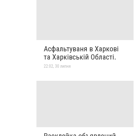
Асфальтуваня в Харкові
та Харківській Області.
22:02, 30 липня
Расклейка объявлений