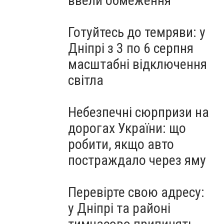
ввели обмеження
Готуйтесь до темряви: у
Дніпрі з 3 по 6 серпня
масштабні відключення
світла
Небезпечні сюрпризи на
дорогах України: що
как делать не надо
робити, якщо авто
постраждало через яму
Перевірте свою адресу:
у Дніпрі та районі