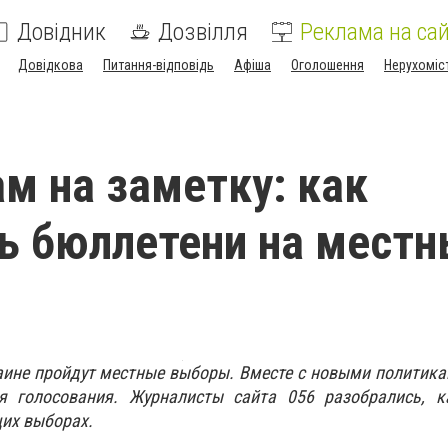
Довідник
Дозвілля
Реклама на сай
Довідкова
Питання-відповідь
Афіша
Оголошення
Нерухоміс
м на заметку: как
ь бюллетени на мест
раине пройдут местные выборы. Вместе с новыми политик
я голосования. Журналисты сайта 056 разобрались, к
их выборах.