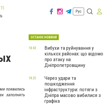
ті
Рус
ть
ОСТАННІ НОВИНИ
Вибухи та руйнування у
18:43
кількох районах: що відомо
ных
про атаку на
Дніпропетровщину
Через удари та
18:25
пошкодження
ами появились
інфраструктури: потяги з
ак заполнять
Дніпра масово вибилися з
графіка