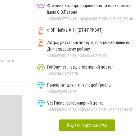
Фаховий коледж зварювання та електроніки
імені Є.О.Патона
+380(56)377-24-15, +380(66)051-22-95, +380(97)058-40-73, +380(56)746-21-59
ФОП Чайка А. Н. (БТИ-ПРИВАТ)
Астра, ритуальні послуги, працюємо лише по
Дніпровському району
+380(67)902-30-58, +380(66)025-80-53
 оцінити
FanDay.net – ваш спортивний портал
+38 (044) 247-12-78
Пансіонат для літніх людей Грааль
+380(67)255-11-55
Vet Friend, ветеринарний центр
+380(95)534-13-95, +380(63)426-52-53, +380(67)713-93-47
Додати підприємство