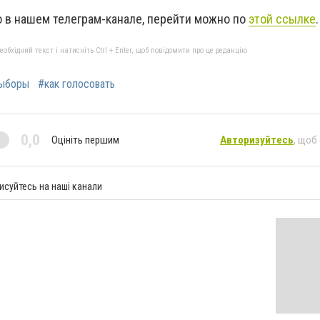
 в нашем телеграм-канале, перейти можно по
этой ссылке
.
бхідний текст і натисніть Ctrl + Enter, щоб повідомити про це редакцію
выборы
#как голосовать
0,0
Оцініть першим
Авторизуйтесь
, щоб
исуйтесь на наші канали