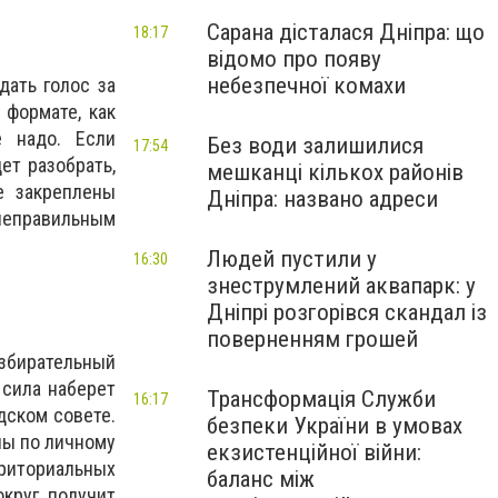
Сарана дісталася Дніпра: що
18:17
відомо про появу
небезпечної комахи
дать голос за
 формате, как
е надо. Если
Без води залишилися
17:54
ет разобрать,
мешканці кількох районів
е закреплены
Дніпра: названо адреси
неправильным
Людей пустили у
16:30
знеструмлений аквапарк: у
Дніпрі розгорівся скандал із
поверненням грошей
избирательный
 сила наберет
Трансформація Служби
16:17
дском совете.
безпеки України в умовах
ны по личному
екзистенційної війни:
риториальных
баланс між
круг получит