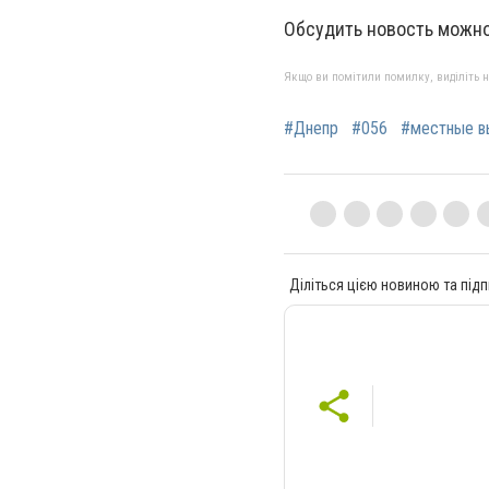
Обсудить новость можно
Якщо ви помітили помилку, виділіть нео
#Днепр
#056
#местные 
Діліться цією новиною та підп