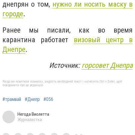
днепрян о том,
нужно ли носить маску в
городе
.
Ранее мы писали, как во время
карантина работает
визовый центр в
Днепре
.
Источник:
горсовет Днепра
Якщо ви помітили помилку, виділіть необхідний текст і натисніть Ctrl + Enter, щоб
повідомити про це редакцію
#трамвай
#Днепр
#056
Негода Виолетта
Журналистка