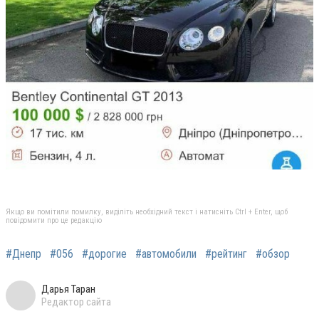
Якщо ви помітили помилку, виділіть необхідний текст і натисніть Ctrl + Enter, щоб
повідомити про це редакцію
#Днепр
#056
#дорогие
#автомобили
#рейтинг
#обзор
Дарья Таран
Редактор сайта