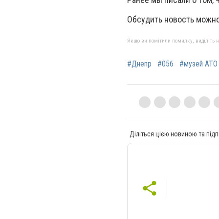
Обсудить новость можно
Якщо ви помітили помилку, виділіть нео
#Днепр
#056
#музей АТО
Діліться цією новиною та підп