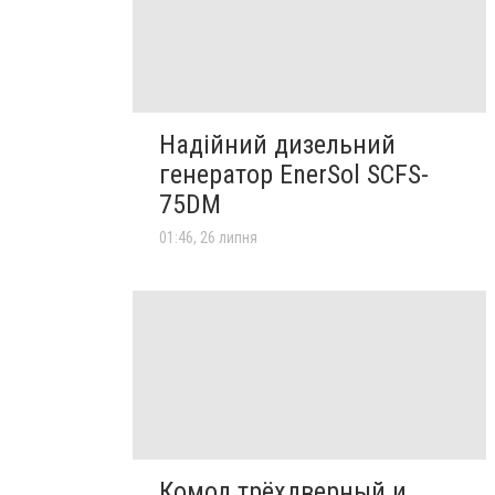
Надійний дизельний
генератор EnerSol SCFS-
75DM
01:46, 26 липня
Комод трёхдверный и