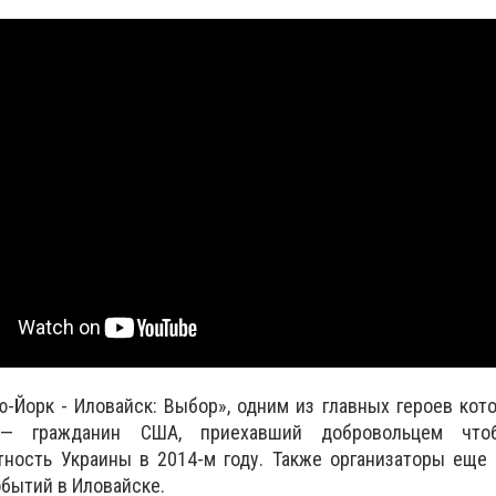
ю-Йорк - Иловайск: Выбор», одним из главных героев кот
 — гражданин США, приехавший добровольцем что
тность Украины в 2014-м году. Также организаторы еще
бытий в Иловайске.