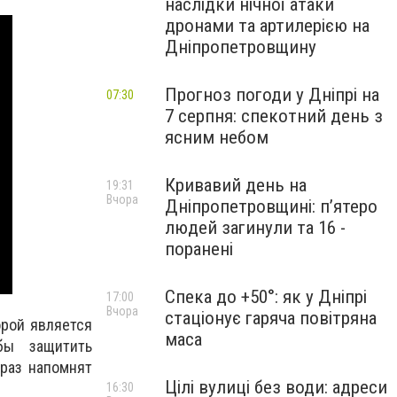
наслідки нічної атаки
дронами та артилерією на
Дніпропетровщину
Прогноз погоди у Дніпрі на
07:30
7 серпня: спекотний день з
ясним небом
Кривавий день на
19:31
Вчора
Дніпропетровщині: п’ятеро
людей загинули та 16 -
поранені
Спека до +50°: як у Дніпрі
17:00
Вчора
стаціонує гаряча повітряна
орой является
маса
бы защитить
 раз напомнят
Цілі вулиці без води: адреси
16:30