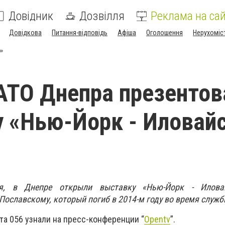
Довідник
Дозвілля
Реклама на сай
Довідкова
Питання-відповідь
Афіша
Оголошення
Нерухоміс
р»
АТО Днепра презентов
 «Нью-Йорк - Иловайс
ря, в Днепре открыли выставку «Нью-Йорк - Илова
ославскому, который погиб в 2014-м году во время служ
та 056 узнали на пресс-конференции “
Opentv
”.