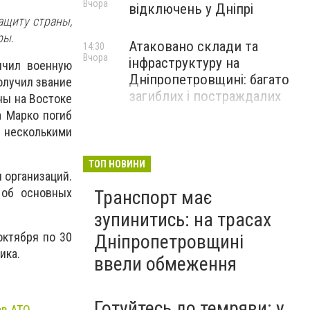
Вчора
відключень у Дніпрі
защиту страны,
ры.
Атаковано склади та
14:30
Вчора
інфраструктуру на
нчил военную
Дніпропетровщині: багато
олучил звание
загиблих і постраждалих
ны на Востоке
а Марко погиб
 несколькими
ТОП НОВИНИ
 организаций.
 об основных
Транспорт має
зупинитись: на трасах
октября по 30
Дніпропетровщині
ика.
ввели обмеження
Готуйтесь до темряви: у
ов АТО
.