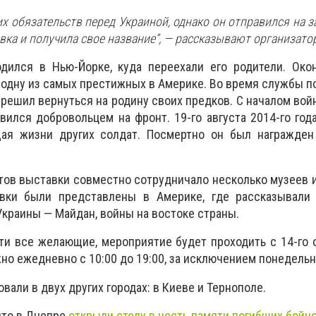
их обязательств перед Украиной, однако он отправился на 
ка и получила свое название”, — рассказывают организато
дился в Нью-Йорке, куда переехали его родители. Око
 одну из самых престижных в Америке. Во время службы п
 решил вернуться на родину своих предков. С началом вой
вился добровольцем на фронт. 19-го августа 2014-го год
ая жизни других солдат. Посмертно он был награжден
тов выставки совместно сотрудничало несколько музеев и
вки были представлены в Америке, где рассказывали
краины — Майдан, войны на востоке страны.
ти все желающие, мероприятие будет проходить с 14-го 
но ежедневно с 10:00 до 19:00, за исключением понедельн
вали в двух других городах: в Киеве и Тернополе.
что в Днепре
открыли стелу в честь памяти погибших бойц