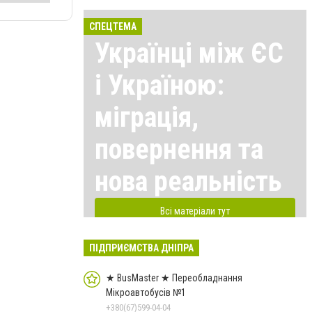
СПЕЦТЕМА
Українці між ЄС
і Україною:
міграція,
повернення та
нова реальність
Всі матеріали тут
ПІДПРИЄМСТВА ДНІПРА
★ BusMaster ★ Переобладнання
Мікроавтобусів №1
+380(67)599-04-04