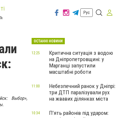
ті
Рус
ть
ОСТАННІ НОВИНИ
али
Критична ситуація з водою
12:25
на Дніпропетровщині: у
к:
Марганці запустили
масштабні роботи
Небезпечний ранок у Дніпрі:
11:00
три ДТП паралізували рух
йск: Выбор»,
на жвавих ділянках міста
бы.
П’ять районів під ударом:
10:34