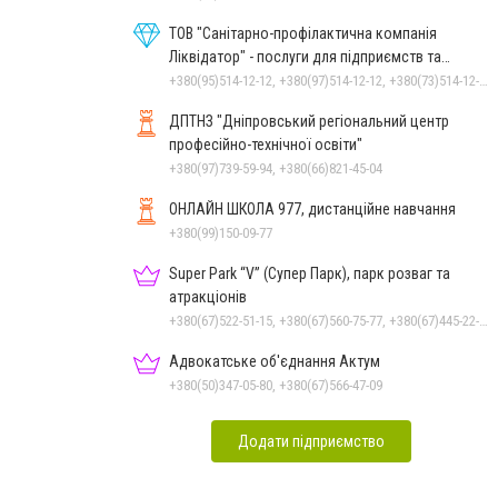
ТОВ "Санітарно-профілактична компанія
Ліквідатор" - послуги для підприємств та
населення
+380(95)514-12-12, +380(97)514-12-12, +380(73)514-12-12
ДПТНЗ "Дніпровський регіональний центр
професійно-технічної освіти"
+380(97)739-59-94, +380(66)821-45-04
ОНЛАЙН ШКОЛА 977, дистанційне навчання
+380(99)150-09-77
Super Park “V” (Супер Парк), парк розваг та
атракціонів
+380(67)522-51-15, +380(67)560-75-77, +380(67)445-22-22, +380(67)720-07-57
Адвокатське об'єднання Актум
+380(50)347-05-80, +380(67)566-47-09
Додати підприємство