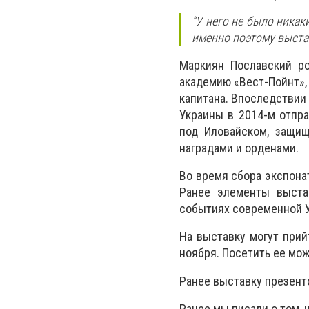
“У него не было никак
именно поэтому выстав
Маркиян Пославский ро
академию «Вест-Пойнт»,
капитана. Впоследствии
Украины в 2014-м отпра
под Иловайском, защищ
наградами и орденами.
Во время сбора экспона
Ранее элементы выста
событиях современной У
На выставку могут прий
ноября. Посетить ее мож
Ранее выставку презенто
Ранее мы писали о том, 