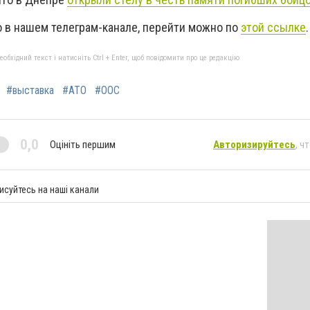
 в нашем телеграм-канале, перейти можно по
этой ссылке
.
бхідний текст і натисніть Ctrl + Enter, щоб повідомити про це редакцію
#выставка
#АТО
#ООС
0,0
Оцініть першим
Авторизируйтесь
, ч
исуйтесь на наші канали