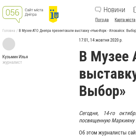
Новини
Погода
Карта міста
Головна
В Музее АТО Днепра презентовали выставку «Нью-Йорк - Иловайск: Выбо
17:01, 14 жовтня 2020 р.
В Музее 
Кузьмин Илья
журналист
выставку
Выбор»
Сегодня, 14-го октяб
посвященную Маркияну П
Об этом журналисты сай