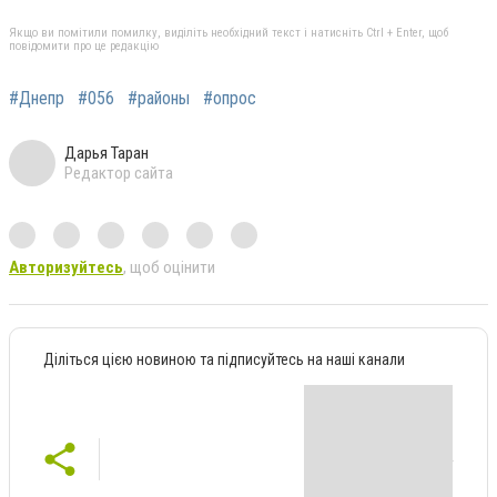
Якщо ви помітили помилку, виділіть необхідний текст і натисніть Ctrl + Enter, щоб
повідомити про це редакцію
#Днепр
#056
#районы
#опрос
Дарья Таран
Редактор сайта
Авторизуйтесь
, щоб оцінити
Діліться цією новиною та підписуйтесь на наші канали