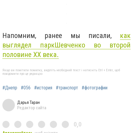
Напомним, ранее мы писали,
как
выглядел
парк
Шевченко
во второй
половине ХХ века.
Якщо ви помітили помилку, виділіть необхідний текст і натисніть Ctrl + Enter, щоб
повідомити про це редакцію
#Днепр
#056
#история
#транспорт
#фотографии
Дарья Таран
Редактор сайта
0,0