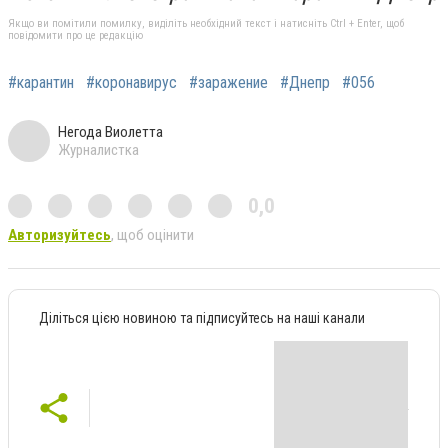
Якщо ви помітили помилку, виділіть необхідний текст і натисніть Ctrl + Enter, щоб
повідомити про це редакцію
#карантин
#коронавирус
#заражение
#Днепр
#056
Негода Виолетта
Журналистка
0,0
Авторизуйтесь
, щоб оцінити
Діліться цією новиною та підписуйтесь на наші канали