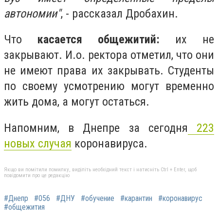
автономии"
, - рассказал Дробахин.
Что
касается общежитий:
их не
закрывают. И.о. ректора отметил, что они
не имеют права их закрывать. Студенты
по своему усмотрению могут временно
жить дома, а могут остаться.
Напомним, в Днепре за сегодня
223
новых случая
коронавируса.
Якщо ви помітили помилку, виділіть необхідний текст і натисніть Ctrl + Enter, щоб
повідомити про це редакцію
#Днепр
#056
#ДНУ
#обучение
#карантин
#коронавирус
#общежития