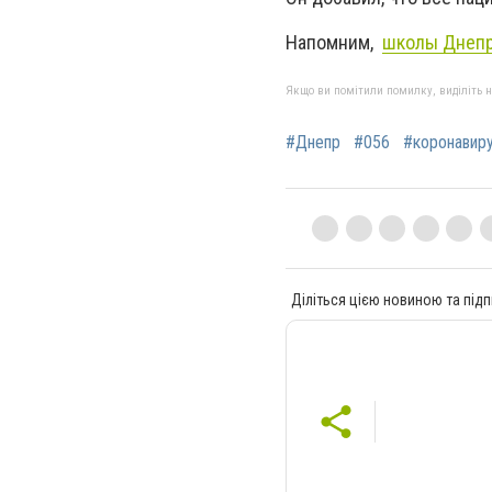
Напомним,
школы Днепр
Якщо ви помітили помилку, виділіть нео
#Днепр
#056
#коронавир
Діліться цією новиною та підп