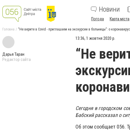
Новини
Погода
Карта міста
Головна
“Не верите в Covid - приглашаем на экскурсии в больницы”: о коронавиру
13:36, 1 жовтня 2020 р.
“Не вери
Дарья Таран
Редактор сайта
экскурси
коронави
Сегодня в городском со
Бабский рассказал о сит
Об этом сообщает 056.