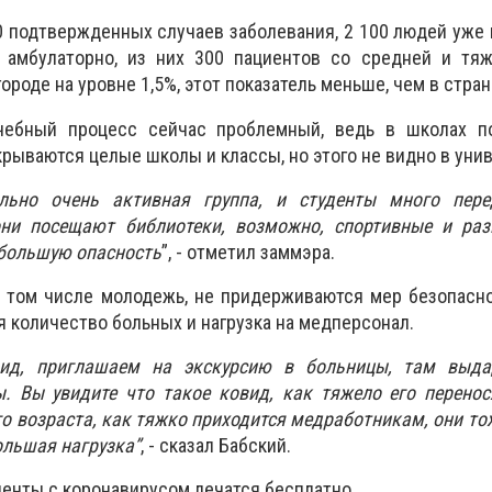
100 подтвержденных случаев заболевания, 2 100 людей уже
 амбулаторно, из них 300 пациентов со средней и тя
ороде на уровне 1,5%, этот показатель меньше, чем в стран
учебный процесс сейчас проблемный, ведь в школах п
рываются целые школы и классы, но этого не видно в унив
льно очень активная группа, и студенты много пере
они посещают библиотеки, возможно, спортивные и раз
 большую опасность
”, - отметил заммэра.
в том числе молодежь, не придерживаются мер безопасно
я количество больных и нагрузка на медперсонал.
вид, приглашаем на экскурсию в больницы, там выда
. Вы увидите что такое ковид, как тяжело его перенос
го возраста, как тяжко приходится медработникам, они то
ольшая нагрузка”
, - сказал Бабский.
иенты с коронавирусом лечатся бесплатно.