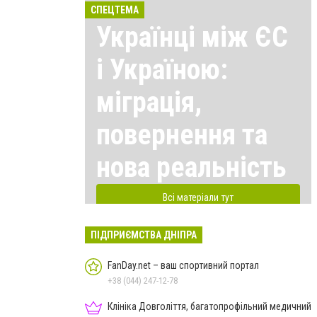
СПЕЦТЕМА
Українці між ЄС
і Україною:
міграція,
повернення та
нова реальність
Всі матеріали тут
ПІДПРИЄМСТВА ДНІПРА
FanDay.net – ваш спортивний портал
+38 (044) 247-12-78
Клініка Довголіття, багатопрофільний медичний