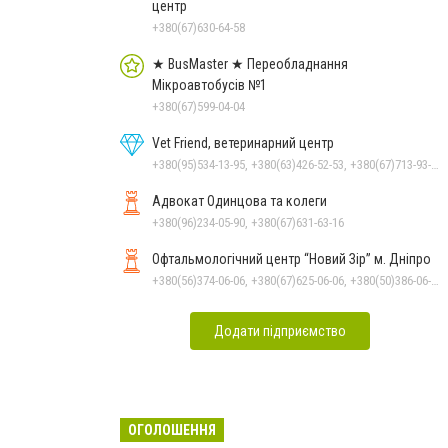
центр
+380(67)630-64-58
★ BusMaster ★ Переобладнання
Мікроавтобусів №1
+380(67)599-04-04
Vet Friend, ветеринарний центр
+380(95)534-13-95, +380(63)426-52-53, +380(67)713-93-47
Адвокат Одинцова та колеги
+380(96)234-05-90, +380(67)631-63-16
Офтальмологічний центр “Новий Зір” м. Дніпро
+380(56)374-06-06, +380(67)625-06-06, +380(50)386-06-06
Додати підприємство
ОГОЛОШЕННЯ