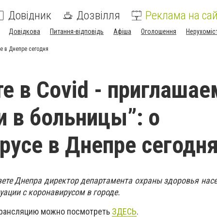
Довідник
Дозвілля
Реклама на сай
Довідкова
Питання-відповідь
Афіша
Оголошення
Нерухоміс
се в Днепре сегодня
те в Covid - приглашае
и в больницы”: о
русе в Днепре сегодн
вете Днепра директор департамента охраны здоровья нас
уации с коронавирусом в городе.
 Трансляцию можно посмотреть
ЗДЕСЬ
.