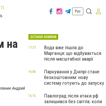
ті
Рус
ть
ОСТАННІ НОВИНИ
м на
Вода вже пішла до
17:37
Марганця: що відбувається
після масштабної аварії
я
Паркування у Дніпрі стане
16:00
безкоштовним: нову
систему готують до запуску
еления Андрей
Павлоград після атаки рф
15:15
залишився без світла: коли