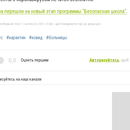
а перешли на новый этап программы "Безопасная школа"
.
бхідний текст і натисніть Ctrl + Enter, щоб повідомити про це редакцію
ус
#карантин
#ковид
#больницы
0,0
Оцініть першим
Авторизуйтесь
, щоб
исуйтесь на наші канали