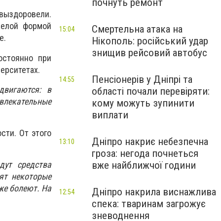
почнуть ремонт
 выздоровели.
желой формой
Смертельна атака на
15:04
е.
Нікополь: російський удар
знищив рейсовий автобус
остоянно при
ерситетах.
Пенсіонерів у Дніпрі та
14:55
двигаются: в
області почали перевіряти:
влекательные
кому можуть зупинити
виплати
сти. От этого
Дніпро накриє небезпечна
13:10
гроза: негода почнеться
вже найближчої години
дут средства
ят некоторые
же болеют. На
Дніпро накрила виснажлива
12:54
спека: тваринам загрожує
зневоднення