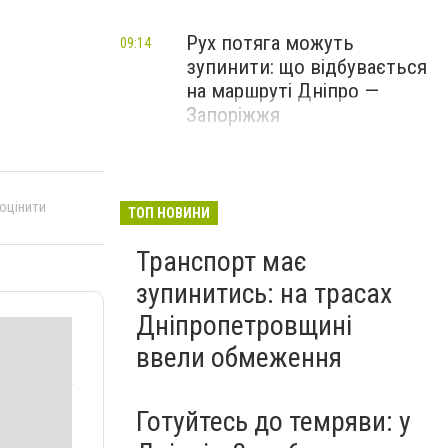
Рух потяга можуть
09:14
зупинити: що відбувається
на маршруті Дніпро —
Запоріжжя
 оцінити
ТОП НОВИНИ
Транспорт має
зупинитись: на трасах
Дніпропетровщині
ввели обмеження
Готуйтесь до темряви: у