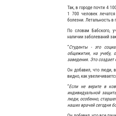
Так, в городе почти 4 
1 700 человек лечатся
болезни. Летальность в г
По словам Бабского, 
наличии заболеваний зак
“
Студенты - это социа
общежития, на учебу, 
заведения. Это создает
Он добавил, что люди, 
видно, как увеличиваетс
“
Если не верите в ко
индивидуальной защиты
люди, особенно, старше
наших врачей сегодня б
Он добавил, что все пац