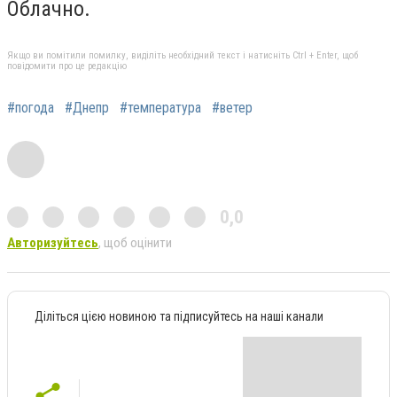
Облачно.
Якщо ви помітили помилку, виділіть необхідний текст і натисніть Ctrl + Enter, щоб
повідомити про це редакцію
#погода
#Днепр
#температура
#ветер
0,0
Авторизуйтесь
, щоб оцінити
Діліться цією новиною та підписуйтесь на наші канали