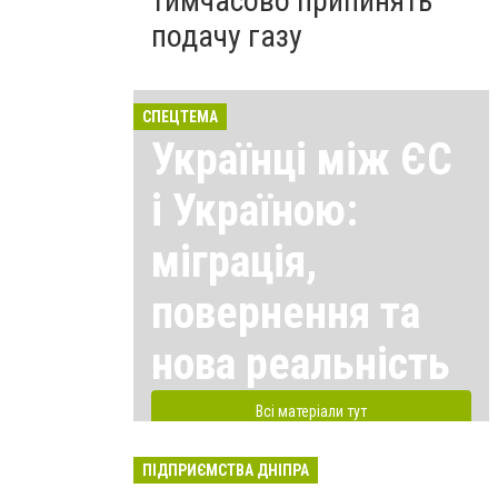
тимчасово припинять
подачу газу
СПЕЦТЕМА
Українці між ЄС
і Україною:
міграція,
повернення та
нова реальність
Всі матеріали тут
ПІДПРИЄМСТВА ДНІПРА