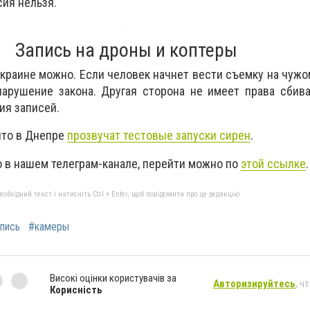
сия нельзя.
Запись на дроны и коптеры
краине можно. Если человек начнет вести съемку на чужом
арушение закона. Другая сторона не имеет права сбива
ия записей.
что в Днепре
прозвучат тестовые запуски сирен
.
 в нашем телеграм-канале, перейти можно по
этой ссылке
.
бхідний текст і натисніть Ctrl + Enter, щоб повідомити про це редакцію
пись
#камеры
Високі оцінки користувачів за
Авторизируйтесь
, ч
Корисність