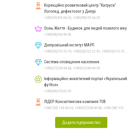
Корекційно-розвитковий центр "Катруся".
Логопед, дефектолог у Дніпрі
+380(50)453-66-20, +380(98)253-66-20
Осінь Життя - Будинок для людей похилого віку
+380(98)266-96-96
Дніпровський інститут МАУП
+380(56)375-72-19, +380(56)722-22-33, +380(56)375-72-13, +380(56)375-72-12
Система сповіщення населення
+380(67)350-44-68, +380(67)340-49-59
Інформаційно-аналітичний портал «Український
футбол»
+380(44)570-62-50
ЛІДЕР Консалтингова компанія ТОВ
+380 (50) 154-46-24, +380(97)208-40-08, +380 (98) 572-24-00, +380 (56) 373-40-02
Додати підприємство