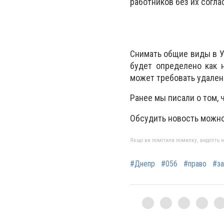
работников без их согла
Снимать общие виды в У
будет определено как н
может требовать удален
Ранее мы писали о том, 
Обсудить новость можно
Якщо ви помітили помилку, виділіть нео
#Днепр
#056
#право
#за