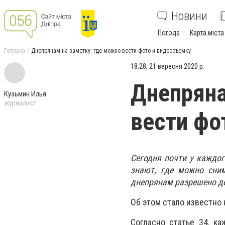
Новини
Погода
Карта міста
Головна
Днепрянам на заметку: где можно вести фото и видеосъемку
18:28, 21 вересня 2020 р.
Днепряна
Кузьмин Илья
журналист
вести фо
Сегодня почти у каждог
знают, где можно сним
днепрянам разрешено де
Об этом стало известно 
Согласно статье 34, к