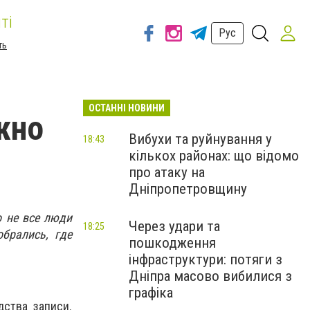
ті
Рус
ть
ОСТАННІ НОВИНИ
жно
Вибухи та руйнування у
18:43
кількох районах: що відомо
про атаку на
Дніпропетровщину
о не все люди
Через удари та
18:25
брались, где
пошкодження
інфраструктури: потяги з
Дніпра масово вибилися з
графіка
ства записи.