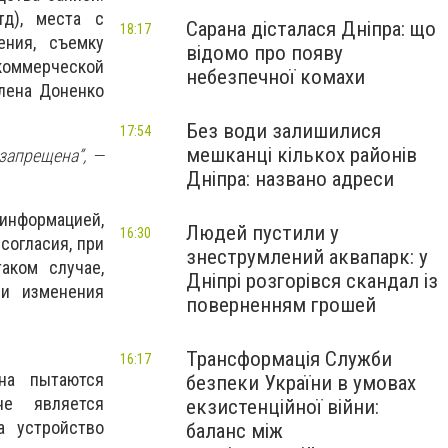
д), места с
Сарана дісталася Дніпра: що
18:17
ения, съемку
відомо про появу
коммерческой
небезпечної комахи
лена Доненко
Без води залишилися
17:54
мешканці кількох районів
запрещена”, —
Дніпра: названо адреси
информацией,
Людей пустили у
16:30
согласия, при
знеструмлений аквапарк: у
аком случае,
Дніпрі розгорівся скандал із
 и изменения
поверненням грошей
Трансформація Служби
16:17
на пытаются
безпеки України в умовах
не является
екзистенційної війни:
а устройство
баланс між