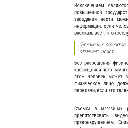
Исключением являютс
повышенной государст
заседания вести можн
информации, если чело
рассказывает, что госс
“Режимных объектов в
отмечает юрист.
Без разрешения физиче
касающейся него самого
этом человек может з
физическое лицо долж
передачи, если это тел
Съемка в магазинах 
препятствовать виде
правонарушением. Сни