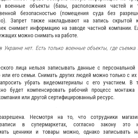
я военные объекты (базы, расположения частей и т
венной безопасностью (помещения суда без разреш
о). Запрет также накладывают на запись скрытой 
век снимает информацию на заводе частной компании.
Е
лужащих можно снимать на работе.
 Украине нет. Есть только военные объекты, где съемка 
ского лица нельзя записывать данные с персональной 
 или его семьи. Снимать других людей можно только с их 
апросить убрать видеоматериалы с его участием. В т
но будет компенсировать рабочий процесс монтажа
екомпания или другой сертифицированный ресурс.
разрешена. Несмотря на то, что сотрудники магази
озаписи в супермаркетах, согласно закону это 
мать ценники и товары можно, однако записывать н