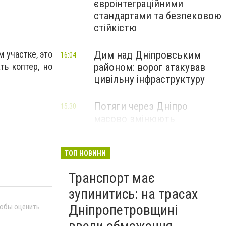
євроінтеграційними
стандартами та безпековою
стійкістю
Дим над Дніпровським
 участке, это
16:04
районом: ворог атакував
ть коптер, но
цивільну інфраструктуру
Потяги через Дніпро
15:30
масово змінюють
маршрути: що сталося
ТОП НОВИНИ
Транспорт має
зупинитись: на трасах
Дніпропетровщині
тобы оценить