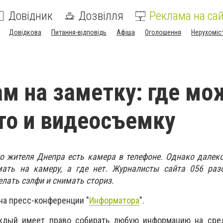
Довідник
Дозвілля
Реклама на сай
Довідкова
Питання-відповідь
Афіша
Оголошення
Нерухоміс
м на заметку: где мо
то и видеосъемку
о жителя Днепра есть камера в телефоне. Однако далек
ать на камеру, а где нет. Журналисты сайта 056 разо
лать сэлфи и снимать сториз.
на пресс-конференции "
Информатора
".
аждый имеет право собирать любую информацию на сред