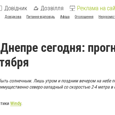
Довідник
Дозвілля
Реклама на сай
Довідкова
Питання-відповідь
Афіша
Оголошення
Нерухоміс
 Днепре сегодня: прог
нтября
быть солнечным. Лишь утром и поздним вечером на небе п
еимущественно северо-западный со скоростью 2-4 метра в 
птики
Windy
.