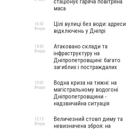
стаціонує гаряча повітряна
маса
Цілі вулиці без води: адреси
16:30
Вчора
відключень у Дніпрі
Атаковано склади та
14:30
Вчора
інфраструктуру на
Дніпропетровщині: багато
загиблих і постраждалих
Водна криза на тижні: на
13:00
Вчора
магістральному водогоні
Дніпропетровщини -
надзвичайна ситуація
Величезний стовп диму та
12:13
Вчора
невизначена зброя: на