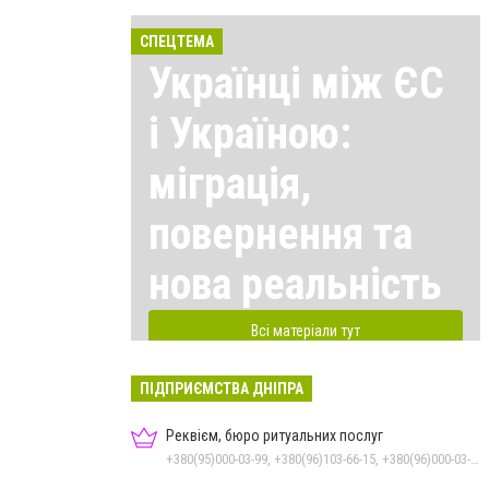
СПЕЦТЕМА
Українці між ЄС
і Україною:
міграція,
повернення та
нова реальність
Всі матеріали тут
ПІДПРИЄМСТВА ДНІПРА
Реквієм, бюро ритуальних послуг
+380(95)000-03-99, +380(96)103-66-15, +380(96)000-03-99