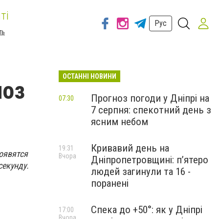
ті
Рус
ть
ОСТАННІ НОВИНИ
ноз
Прогноз погоди у Дніпрі на
07:30
7 серпня: спекотний день з
ясним небом
Кривавий день на
19:31
оявятся
Вчора
Дніпропетровщині: п’ятеро
секунду.
людей загинули та 16 -
поранені
Спека до +50°: як у Дніпрі
17:00
Вчора