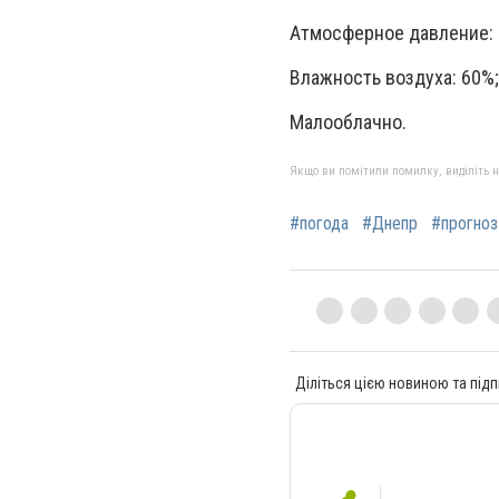
Атмосферное давление: 
Влажность воздуха: 60%;
Малооблачно.
Якщо ви помітили помилку, виділіть нео
#погода
#Днепр
#прогноз
Діліться цією новиною та підп