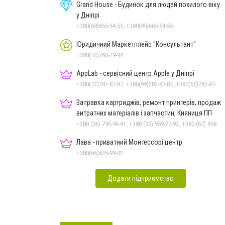
Grand House - Будинок для людей похилого віку
у Дніпрі
+380(68)665-54-55, +380(95)665-54-55
Юридичний Маркетплейс "Консультант"
+380(73)260-29-94
AppLab - сервісний центр Apple у Дніпрі
+380(73)282-87-87, +380(99)282-87-87, +380(66)282-87-87
Заправка картриджів, ремонт принтерів, продаж
витратних матеріалів і запчастин, Кияниця ПП
+380 (56) 790-96-41, +380 (93) 959-20-92, +380 (67) 958-57-92, +380 (95) 410-39-23
Лава - приватний Монтессорі центр
+380(66)635-99-02
Додати підприємство