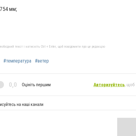
754 мм;
бхідний текст і натисніть Ctrl + Enter, щоб повідомити про це редакцію
#температура
#ветер
0,0
Оцініть першим
Авторизуйтесь
, щоб
исуйтесь на наші канали