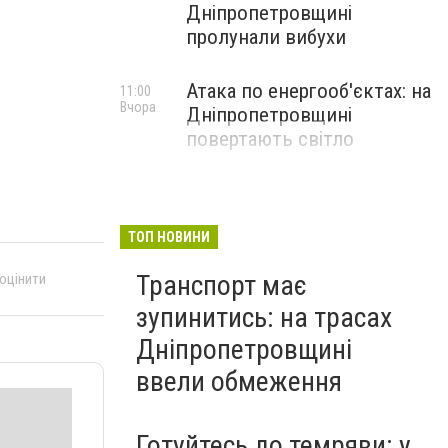
Дніпропетровщині
пролунали вибухи
Атака по енергооб'єктах: на
11:00
Вчора
Дніпропетровщині
повертають світло
ТОП НОВИНИ
Транспорт має
 оцінити
зупинитись: на трасах
Дніпропетровщині
ввели обмеження
Готуйтесь до темряви: у