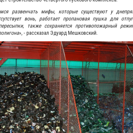
мся развенчать мифы, которые существуют у днепр
тсутствует вонь, работает пропановая пушка для отпуг
пересыпки, также сохраняется противопожарный реж
полигона
», - рассказал Эдуард Мешковский.