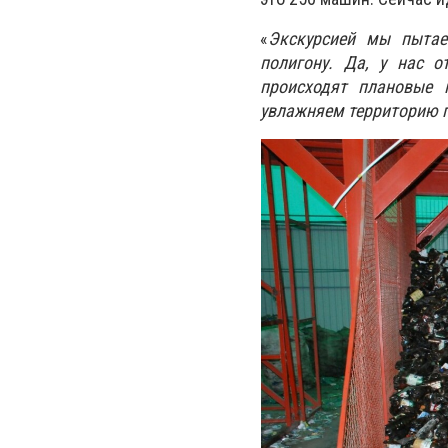
«
Экскурсией мы пытае
полигону. Да, у нас о
происходят плановые 
увлажняем территорию 