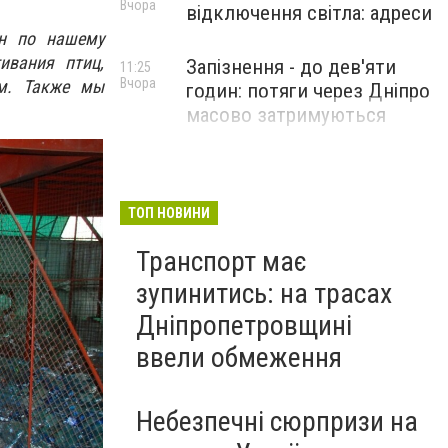
Вчора
відключення світла: адреси
ян по нашему
ивания птиц,
Запізнення - до дев'яти
11:25
Вчора
им. Также мы
годин: потяги через Дніпро
масово затримуються
ТОП НОВИНИ
Транспорт має
зупинитись: на трасах
Дніпропетровщині
ввели обмеження
Небезпечні сюрпризи на