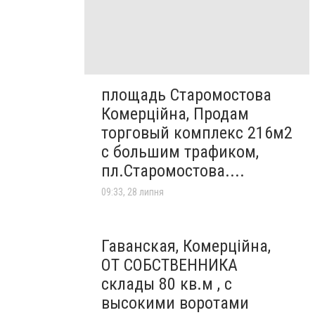
площадь Старомостова
Комерційна, Продам
торговый комплекс 216м2
с большим трафиком,
пл.Старомостова....
09:33, 28 липня
Гаванская, Комерційна,
ОТ СОБСТВЕННИКА
склады 80 кв.м , c
высокими воротами