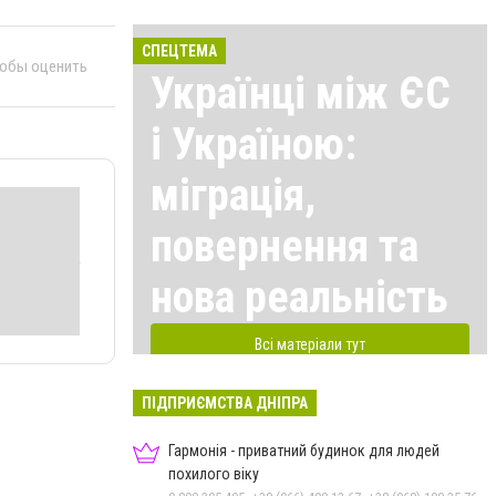
СПЕЦТЕМА
тобы оценить
Українці між ЄС
і Україною:
міграція,
повернення та
нова реальність
Всі матеріали тут
ПІДПРИЄМСТВА ДНІПРА
Гармонія - приватний будинок для людей
похилого віку