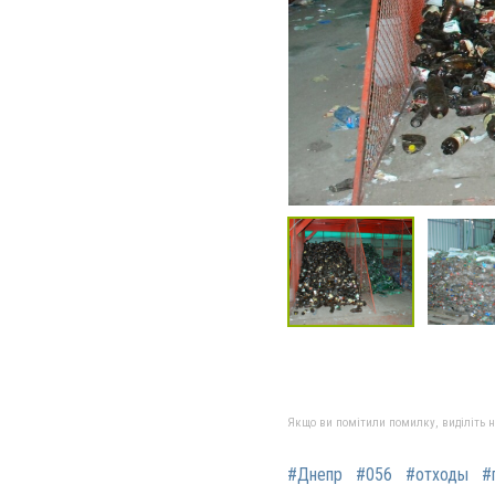
Якщо ви помітили помилку, виділіть нео
#Днепр
#056
#отходы
#