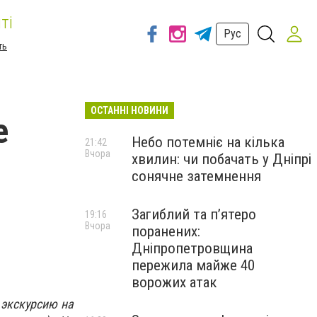
ті
Рус
ть
ОСТАННІ НОВИНИ
е
Небо потемніє на кілька
21:42
Вчора
хвилин: чи побачать у Дніпрі
сонячне затемнення
Загиблий та п’ятеро
19:16
Вчора
поранених:
Дніпропетровщина
пережила майже 40
ворожих атак
 экскурсию на