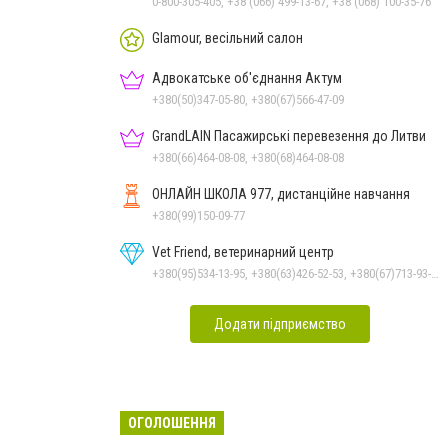
0-800-305-405, +38 (066) 499-13-67, +38 (068) 100-35-76
Glamour, весільний салон
Адвокатське об'єднання Актум
+380(50)347-05-80, +380(67)566-47-09
GrandLAIN Пасажирські перевезення до Литви
+380(66)464-08-08, +380(68)464-08-08
ОНЛАЙН ШКОЛА 977, дистанційне навчання
+380(99)150-09-77
Vet Friend, ветеринарний центр
+380(95)534-13-95, +380(63)426-52-53, +380(67)713-93-47
Додати підприємство
ОГОЛОШЕННЯ