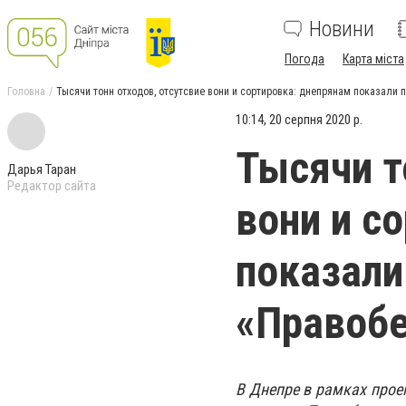
Новини
Погода
Карта міста
Головна
Тысячи тонн отходов, отсутсвие вони и сортировка: днепрянам показали 
10:14, 20 серпня 2020 р.
Тысячи т
Дарья Таран
Редактор сайта
вони и с
показали
«Правоб
В Днепре в рамках прое