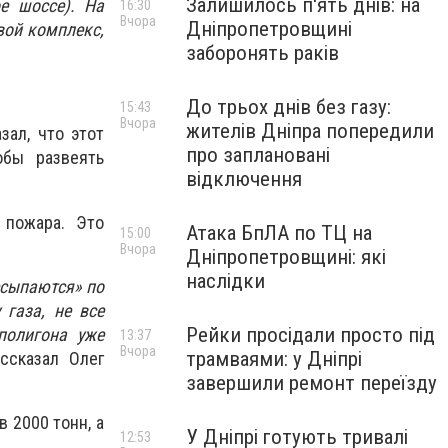
Залишилось п'ять днів: на
е шоссе). На
16:30
Вчора
Дніпропетровщині
вой комплекс,
заборонять раків
До трьох днів без газу:
15:43
Вчора
жителів Дніпра попередили
зал, что этот
про заплановані
обы развеять
відключення
 пожара. Это
Атака БпЛА по ТЦ на
15:00
Вчора
Дніпропетровщині: які
наслідки
ресыпаются» по
газа, не все
Рейки просідали просто під
полигона уже
13:37
Вчора
трамваями: у Дніпрі
ассказал Олег
завершили ремонт переїзду
 2000 тонн, а
У Дніпрі готують тривалі
12:53