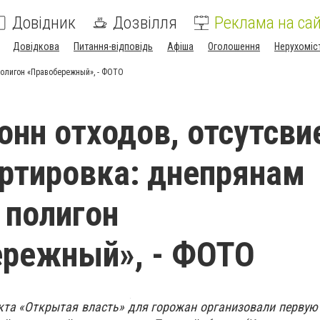
Довідник
Дозвілля
Реклама на сай
Довідкова
Питання-відповідь
Афіша
Оголошення
Нерухоміс
полигон «Правобережный», - ФОТО
онн отходов, отсутсви
ортировка: днепрянам
 полигон
ережный», - ФОТО
кта «Открытая власть» для горожан организовали первую