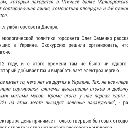
й», который находится в Птичьей балке (Криворожско
 сортировочная линия, компостная площадка и 4-й пуско
тся.
-служба горсовета Днепра.
экологической политики горсовета Олег Семенко расска
чших в Украине. Экскурсию решили организовать, чт
гоне.
12 году, и с этого времени там не было ни одного
который добывает газ и вырабатывает электроэнергию.
 имеет то, чего нет на других в Украине. Так, не все «пе
нции сортировки, системы фильтрации стоков и добычу 
ыми матами мусор. Кроме этого, у нас первая карта 
2021 на этом месте высадят зеленые насаждения
", - р
ектара за день принимает только твердых бытовых отходов
идет
строительство четвертого пускового комплекса.