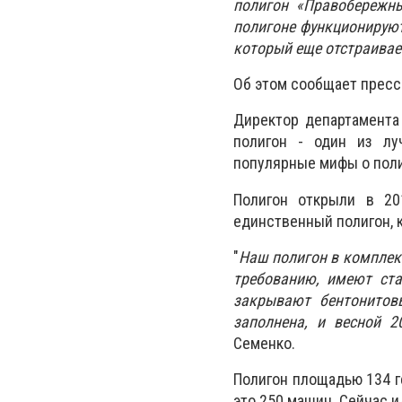
полигон «Правобережны
полигоне функционируют
который еще отстраивае
Об этом сообщает пресс
Директор департамента 
полигон -
один из лу
популярные мифы о поли
Полигон открыли в 20
единственный полигон, 
"
Наш полигон в комплексе
требованию, имеют ста
закрывают бентонитов
заполнена, и весной 
Семенко.
Полигон площадью 134 г
это 250 машин. Сейчас 