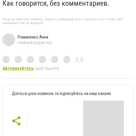
Как говорится, без комментариев.
Якщо ви помітили помилку, виділіть необхідний текст і натисніть Ctrl + Enter, щоб
повідомити про це редакцію
Романенко Анна
главный редактор
0,0
Авторизуйтесь
, щоб оцінити
Діліться цією новиною та підписуйтесь на наші канали