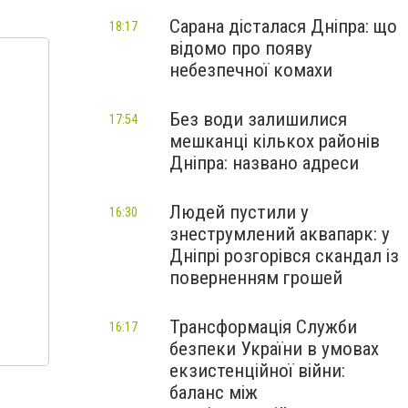
Сарана дісталася Дніпра: що
18:17
відомо про появу
небезпечної комахи
Без води залишилися
17:54
мешканці кількох районів
Дніпра: названо адреси
Людей пустили у
16:30
знеструмлений аквапарк: у
Дніпрі розгорівся скандал із
поверненням грошей
Трансформація Служби
16:17
безпеки України в умовах
екзистенційної війни:
баланс між