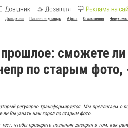
Довідник
Дозвілля
Реклама на сай
Довідкова
Питання-відповідь
Афіша
Оголошення
Нерухоміс
 прошлое: сможете ли
непр по старым фото, 
который регулярно трансформируется. Мы предлагаем с 
е ли Вы узнать наш город по старым фото.
 тест, чтобы проверить познания днепрян в том, как ра