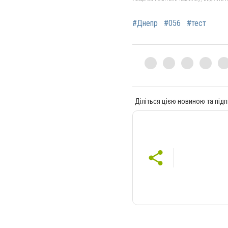
#Днепр
#056
#тест
Діліться цією новиною та підп