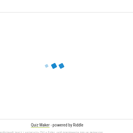
Quiz Maker
- powered by Riddle
бхідний текст і натисніть Ctrl + Enter, щоб повідомити про це редакцію