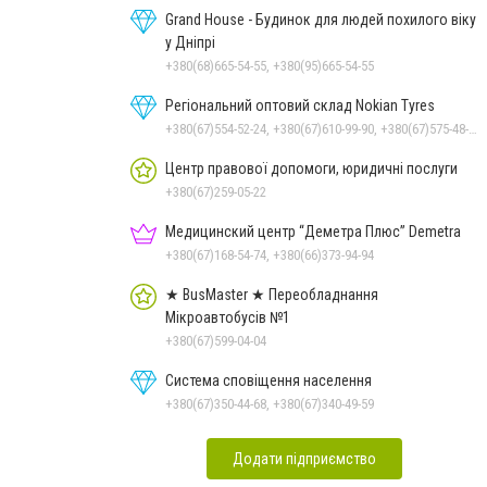
Grand House - Будинок для людей похилого віку
у Дніпрі
+380(68)665-54-55, +380(95)665-54-55
Регіональний оптовий склад Nokian Tyres
+380(67)554-52-24, +380(67)610-99-90, +380(67)575-48-22
Центр правової допомоги, юридичні послуги
+380(67)259-05-22
Медицинский центр “Деметра Плюс” Demetra
+380(67)168-54-74, +380(66)373-94-94
★ BusMaster ★ Переобладнання
Мікроавтобусів №1
+380(67)599-04-04
Система сповіщення населення
+380(67)350-44-68, +380(67)340-49-59
Додати підприємство