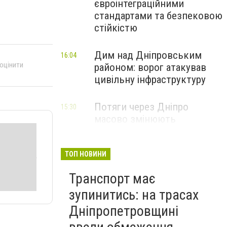
євроінтеграційними
стандартами та безпековою
стійкістю
Дим над Дніпровським
16:04
 оцінити
районом: ворог атакував
цивільну інфраструктуру
Потяги через Дніпро
15:30
масово змінюють
маршрути: що сталося
ТОП НОВИНИ
Транспорт має
зупинитись: на трасах
Дніпропетровщині