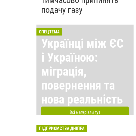
тимчасово припинять
подачу газу
СПЕЦТЕМА
Українці між ЄС
і Україною:
міграція,
повернення та
нова реальність
Всі матеріали тут
ПІДПРИЄМСТВА ДНІПРА