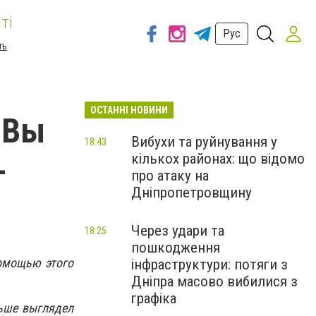
ті
Рус
ть
ОСТАННІ НОВИНИ
 Вы
Вибухи та руйнування у
18:43
кількох районах: що відомо
-
про атаку на
Дніпропетровщину
Через удари та
18:25
пошкодження
помощью этого
інфраструктури: потяги з
Дніпра масово вибилися з
графіка
ньше выглядел