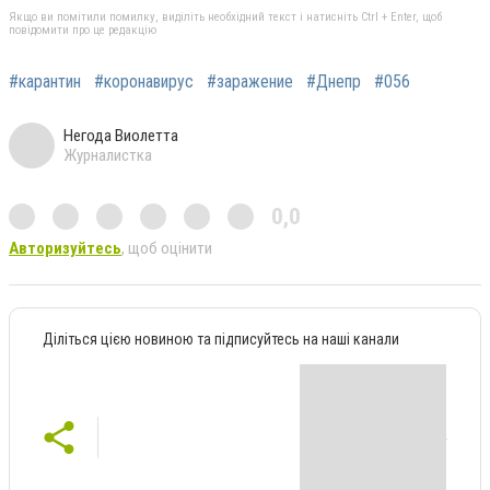
Якщо ви помітили помилку, виділіть необхідний текст і натисніть Ctrl + Enter, щоб
повідомити про це редакцію
#карантин
#коронавирус
#заражение
#Днепр
#056
Негода Виолетта
Журналистка
0,0
Авторизуйтесь
, щоб оцінити
Діліться цією новиною та підписуйтесь на наші канали