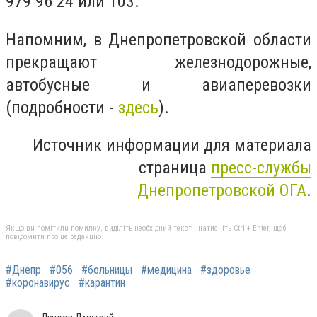
979 96 24 или 103.
Напомним, в Днепропетровской области
прекращают железнодорожные,
автобусные и авиаперевозки
(подробности -
здесь
).
Источник информации для материала
страница
пресс-службы
Днепропетровской ОГА
.
Якщо ви помітили помилку, виділіть необхідний текст і натисніть Ctrl + Enter, щоб
повідомити про це редакцію
#Днепр
#056
#больницы
#медицина
#здоровье
#коронавирус
#карантин