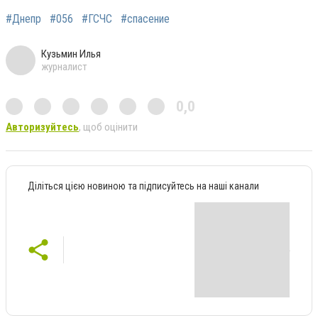
#Днепр
#056
#ГСЧС
#спасение
Кузьмин Илья
журналист
0,0
Авторизуйтесь
, щоб оцінити
Діліться цією новиною та підписуйтесь на наші канали