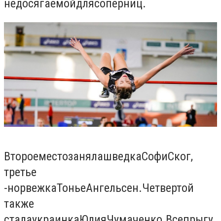
недосягаемой
для
соперниц
.
Второе
место
заняла
шведка
Софи
Ског
,
третье
-
норвежка
Тонье
Ангельсен
.
Четвертой
также
стала
украинка
Юлия
Чумаченко.
Все
прыгу