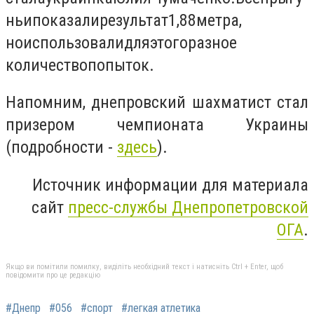
ньи
показали
результат
1,88
метра,
но
использовали
для
этого
разное
количество
попыток.
Напомним,
днепровский шахматист стал
призером чемпионата Украины
(подробности -
здесь
).
Источник информации для материала
сайт
пресс-службы Днепропетровской
ОГА
.
Якщо ви помітили помилку, виділіть необхідний текст і натисніть Ctrl + Enter, щоб
повідомити про це редакцію
#Днепр
#056
#спорт
#легкая атлетика