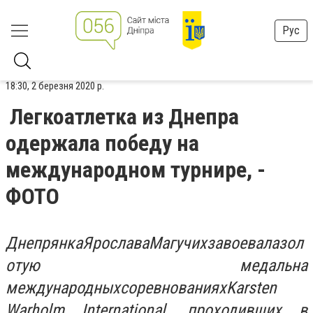
Рус
18:30, 2 березня 2020 р.
Легкоатлетка из Днепра
одержала победу на
международном турнире, -
ФОТО
Днепрянка
Ярослава
Магучих
завоевала
зол
отую медаль
на
международных
соревнованиях
Karsten
Warholm International, проходивших в