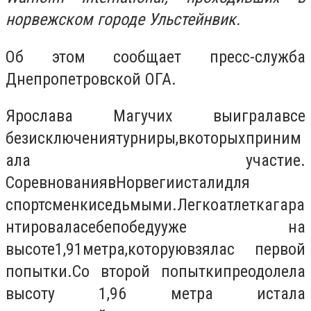
норвежском городе
Ульстейнвик
.
Об этом сообщает пресс-служба
Днепропетровской ОГА.
Ярослава Магучих
выиграла
все
без
исключения
турниры
,
в
которых
приним
ала участие
.
Соревнования
в
Норвегии
стали
для
спортсменки
седьмыми
.
Легкоатлетка
гара
нтировала
себе
победу
уже на
высоте
1,91
метра
,
которую
взяла
с первой
попытки.
Со второй попытки
преодолела
высоту 1,96 метра
и
стала