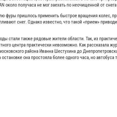
N около получаса не мог заехать по неочищенной от снега
елю фуры пришлось применить быстрое вращения колес, пр
пливают снег. Однако известно, что такой «прием» привод
оды стали также рядовые жители области. Так, из практич
стного центра практически невозможно. Как рассказала жу
московского района Иванна Шестухина до Днепропетровск
 остановке она простояла более одного часа, но автобуса т