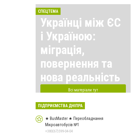
СПЕЦТЕМА
Українці між ЄС
і Україною:
міграція,
повернення та
нова реальність
Всі матеріали тут
ПІДПРИЄМСТВА ДНІПРА
★ BusMaster ★ Переобладнання
Мікроавтобусів №1
+380(67)599-04-04