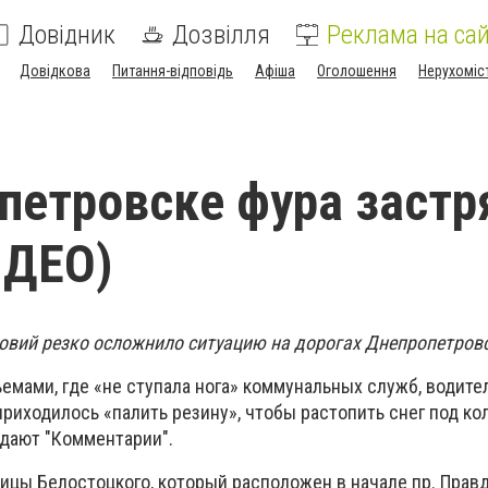
Довідник
Дозвілля
Реклама на сай
Довідкова
Питання-відповідь
Афіша
Оголошення
Нерухоміс
петровске фура застр
ИДЕО)
овий резко осложнило ситуацию на дорогах Днепропетров
ъемами, где «не ступала нога» коммунальных служб, водите
риходилось «палить резину», чтобы растопить снег под ко
едают "Комментарии".
лицы Белостоцкого, который расположен в начале пр. Прав