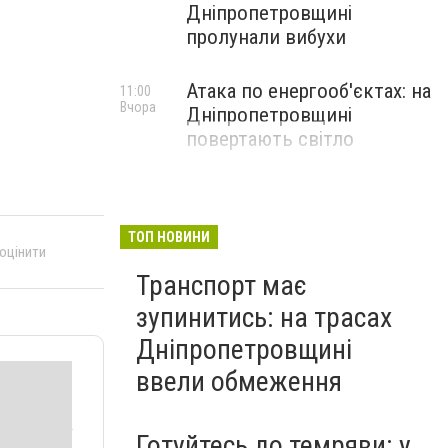
Дніпропетровщині
пролунали вибухи
Атака по енергооб'єктах: на
11:00
Вчора
Дніпропетровщині
повертають світло
ТОП НОВИНИ
 оцінити
Транспорт має
зупинитись: на трасах
Дніпропетровщині
ввели обмеження
Готуйтесь до темряви: у