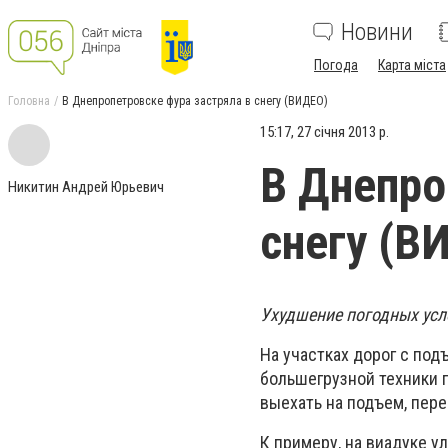
Новини
Погода
Карта міста
Головна
В Днепропетровске фура застряла в снегу (ВИДЕО)
15:17, 27 січня 2013 р.
В Днепро
Никитин Андрей Юрьевич
снегу (В
Ухудшение погодных усл
На участках дорог с под
большегрузной техники п
выехать на подъем, пер
К примеру, на виадуке у