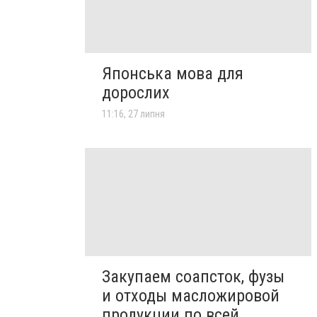
Японська мова для
дорослих
11:16, 27 липня
Закупаем соапсток, фузы
и отходы масложировой
продукции по всей