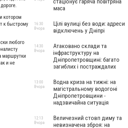
стаціонує гаряча повітряна
 дороге.
маса
и котором
Цілі вулиці без води: адреси
ит к быстрому
16:30
Вчора
відключень у Дніпрі
ески любого
Атаковано склади та
14:30
рналисту
Вчора
інфраструктуру на
а маршрутки
Дніпропетровщині: багато
ак и не
загиблих і постраждалих
Водна криза на тижні: на
13:00
Вчора
магістральному водогоні
Дніпропетровщини -
надзвичайна ситуація
Величезний стовп диму та
12:13
Вчора
невизначена зброя: на