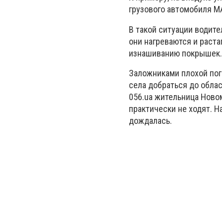
грузового автомобиля MA
В такой ситуации водит
они нагреваются и раста
изнашиванию покрышек.
Заложниками плохой пог
села добраться до обла
056.ua жительница Ново
практически не ходят. На
дождалась.