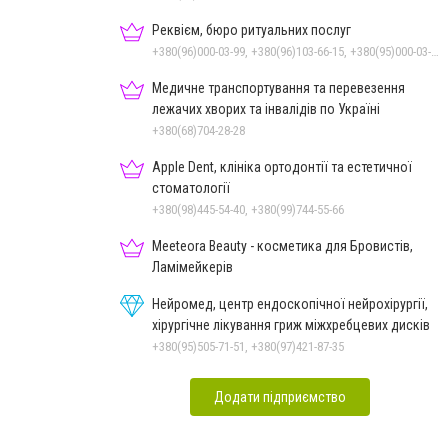
Реквієм, бюро ритуальних послуг
+380(96)000-03-99, +380(96)103-66-15, +380(95)000-03-99
Медичне транспортування та перевезення
лежачих хворих та інвалідів по Україні
+380(68)704-28-28
Apple Dent, клініка ортодонтії та естетичної
стоматології
+380(98)445-54-40, +380(99)744-55-66
Meeteora Beauty - косметика для Бровистів,
Ламімейкерів
Нейромед, центр ендоскопічної нейрохірургії,
хірургічне лікування гриж міжхребцевих дисків
+380(95)505-71-51, +380(97)421-87-35
Додати підприємство