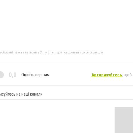
бхідний текст і натисніть Ctrl + Enter, щоб повідомити про це редакцію
0,0
Оцініть першим
Авторизуйтесь
, щоб
исуйтесь на наші канали