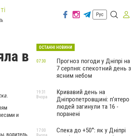
ті
Рус
ть
ОСТАННІ НОВИНИ
яла в
Прогноз погоди у Дніпрі на
07:30
7 серпня: спекотний день з
ясним небом
Кривавий день на
19:31
ска.
Вчора
Дніпропетровщині: п’ятеро
людей загинули та 16 -
лям
поранені
лесами и
Спека до +50°: як у Дніпрі
17:00
ды, водитель
Вчора