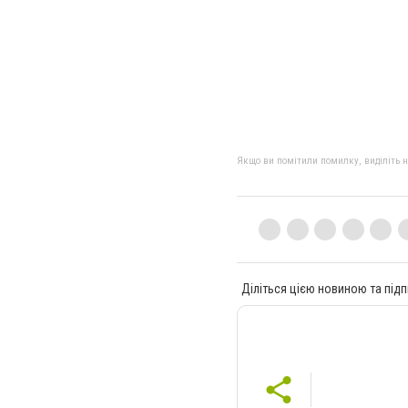
Якщо ви помітили помилку, виділіть нео
Діліться цією новиною та підп