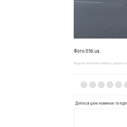
Фото 056.ua.
Якщо ви помітили помилку, виділіть нео
Діліться цією новиною та підп