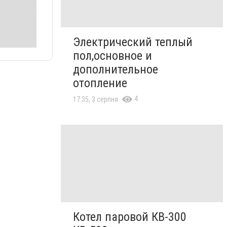
Электрический теплый
пол,основное и
дополнительное
отопление
4
17:35, 3 серпня
Котел паровой КВ-300