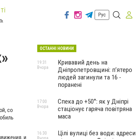
ті
Рус
ть
ОСТАННІ НОВИНИ
к»
Кривавий день на
19:31
Вчора
Дніпропетровщині: п’ятеро
людей загинули та 16 -
поранені
Спека до +50°: як у Дніпрі
17:00
Вчора
стаціонує гаряча повітряна
ой, со
маса
мобиль
Цілі вулиці без води: адреси
16:30
движения, и
Вчора