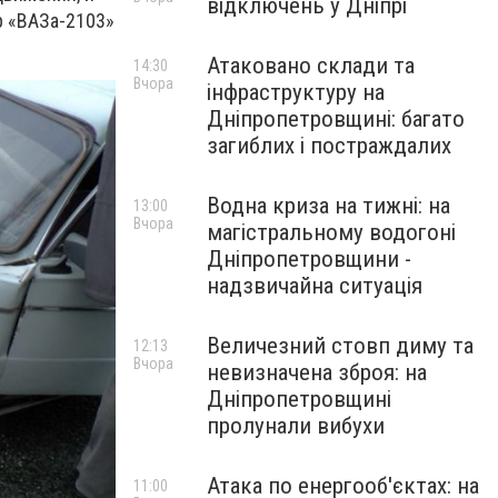
відключень у Дніпрі
р «ВАЗа-2103»
Атаковано склади та
14:30
Вчора
інфраструктуру на
Дніпропетровщині: багато
загиблих і постраждалих
Водна криза на тижні: на
13:00
Вчора
магістральному водогоні
Дніпропетровщини -
надзвичайна ситуація
Величезний стовп диму та
12:13
Вчора
невизначена зброя: на
Дніпропетровщині
пролунали вибухи
Атака по енергооб'єктах: на
11:00