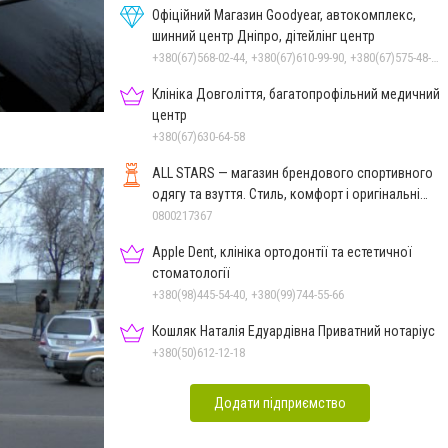
Офіційний Магазин Goodyear, автокомплекс,
шинний центр Дніпро, дітейлінг центр
+380(67)568-02-44, +380(67)610-99-90, +380(67)575-48-22
Клініка Довголіття, багатопрофільний медичний
центр
+380(67)630-64-58
ALL STARS — магазин брендового спортивного
одягу та взуття. Стиль, комфорт і оригінальні
моделі
0800217367
Apple Dent, клініка ортодонтії та естетичної
стоматології
+380(98)445-54-40, +380(99)744-55-66
Кошляк Наталія Едуардівна Приватний нотаріус
+380(50)612-12-18
Додати підприємство