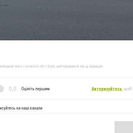
бхідний текст і натисніть Ctrl + Enter, щоб повідомити про це редакцію
0,0
Оцініть першим
Авторизуйтесь
, щоб
исуйтесь на наші канали