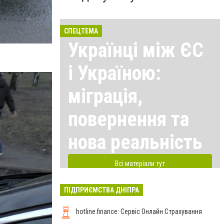
СПЕЦТЕМА
Українці між ЄС
і Україною:
міграція,
повернення та
нова реальність
Всі матеріали тут
ПІДПРИЄМСТВА ДНІПРА
hotline.finance: Сервіс Онлайн Страхування