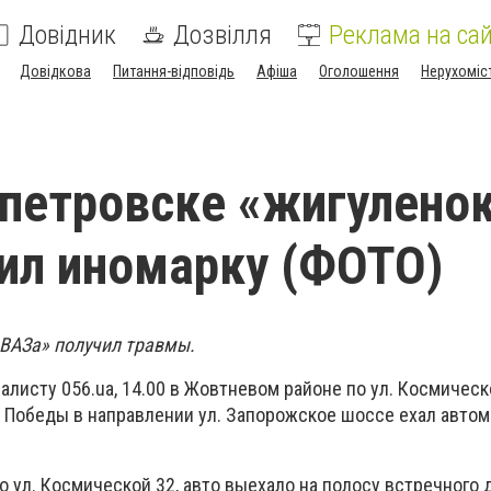
Довідник
Дозвілля
Реклама на сай
Довідкова
Питання-відповідь
Афіша
Оголошення
Нерухоміс
петровске «жигулено
ил иномарку (ФОТО)
«ВАЗа» получил травмы.
алисту 056.ua, 14.00 в Жовтневом районе по ул. Космическ
 Победы в направлении ул. Запорожское шоссе ехал авто
о ул. Космической 32, авто выехало на полосу встречного 