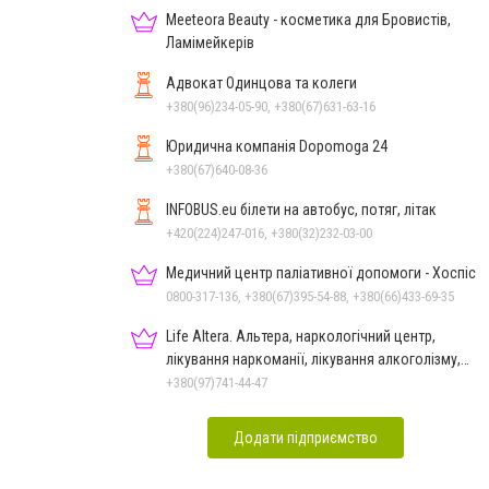
Meeteora Beauty - косметика для Бровистів,
Ламімейкерів
Адвокат Одинцова та колеги
+380(96)234-05-90, +380(67)631-63-16
Юридична компанія Dopomoga 24
+380(67)640-08-36
INFOBUS.eu білети на автобус, потяг, літак
+420(224)247-016, +380(32)232-03-00
Медичний центр паліативної допомоги - Хоспіс
0800-317-136, +380(67)395-54-88, +380(66)433-69-35
Life Altera. Альтера, наркологічний центр,
лікування наркоманії, лікування алкоголізму,
зняття ломки
+380(97)741-44-47
Додати підприємство