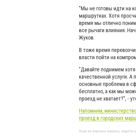
"Мы не готовы идти на 
маршрутках. Хотя просчи
время мы отлично понима
все рычаги влияния. Нач
Жуков.
В тоже время перевозчик
власти пойти на компро
"Давайте поднимем хотя 
качественной услуги. А п
основные проблема в сф
бесплатно, а как мы мож
проезд не хватает?", - у
Напомним, министерство
проезд в городских мар
Якщо ви помітили помилку, виділіть нео