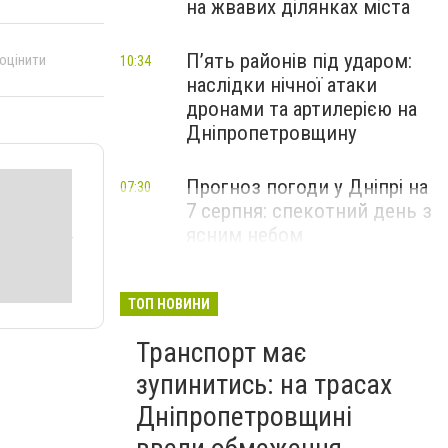
на жвавих ділянках міста
П’ять районів під ударом:
 оцінити
10:34
наслідки нічної атаки
дронами та артилерією на
Дніпропетровщину
Прогноз погоди у Дніпрі на
07:30
7 серпня: спекотний день з
ясним небом
ТОП НОВИНИ
Транспорт має
зупинитись: на трасах
Дніпропетровщині