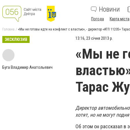
Новини
Погода
Карта міста
Головна
«Мы не готовы идти на конфликт с властью», - директор «АТП 11205» Тара
13:16, 23 січня 2013 р.
ЭКСКЛЮЗИВ
«Мы не г
властью»
Буга Владимир Анатольевич
Тарас Жу
Директор автомобильног
хотят, но не могут подн
Об этом он рассказал в 