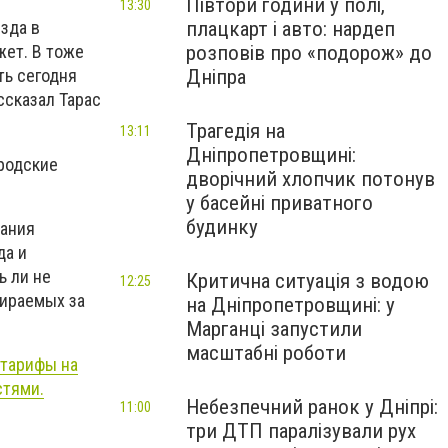
Півтори години у полі,
13:30
плацкарт і авто: нардеп
зда в
розповів про «подорож» до
жет. В тоже
Дніпра
ть сегодня
ссказал Тарас
Трагедія на
13:11
Дніпропетровщині:
ородские
дворічний хлопчик потонув
у басейні приватного
будинку
зания
да и
ь ли не
Критична ситуація з водою
12:25
бираемых за
на Дніпропетровщині: у
Марганці запустили
масштабні роботи
 тарифы на
стями.
Небезпечний ранок у Дніпрі:
11:00
три ДТП паралізували рух