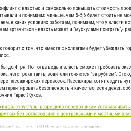
конфликт с властью и самовольно повышать стоимость прое
тывали и понимаем: меньше, чем 5-5,6 билет стоить не мо
ем, в каких условиях работаем, понимаем, что у власти ес
нем артачиться - власть может и "мускулами поиграть",- ра
 говорит о том, что вместе с коллегами будет убеждать г
мисс.
бы до 4 грн. Но тогда ведь и власть сможет требовать ока
ока, чего греха таить, водители гоняются "за рублем". Отсю
ере пассажирских перевозок. Пассажиры хотят ездить чут
ем гарантировать безопасность и качество, если денег, со
точнил Тарас Жуков.
 инфраструктуры разрешило перевозчикам устанавливать
шрутках без согласования с центральными и местными вла
бхідний текст і натисніть Ctrl + Enter, щоб повідомити про це редакцію