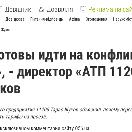
Довідник
Дозвілля
Реклама на сай
Довідкова
Питання-відповідь
Афіша
Оголошення
Нерухоміс
с Жуков
отовы идти на конфли
, - директор «АТП 112
ков
о предприятия 11205 Тарас Жуков объяснил, почему пере
ять тарифы на проезд.
эксклюзивном комментарии сайту 056.ua.