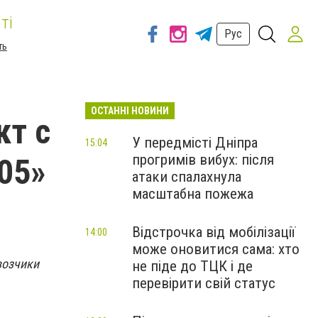
ті
Рус
ть
ОСТАННІ НОВИНИ
кт с
У передмісті Дніпра
15:04
прогримів вибух: після
05»
атаки спалахнула
масштабна пожежа
Відстрочка від мобілізації
14:00
може оновитися сама: хто
возчики
не піде до ТЦК і де
перевірити свій статус