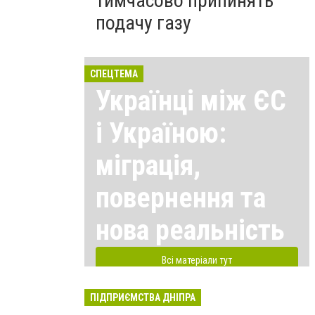
тимчасово припинять
подачу газу
СПЕЦТЕМА
Українці між ЄС
і Україною:
міграція,
повернення та
нова реальність
Всі матеріали тут
ПІДПРИЄМСТВА ДНІПРА