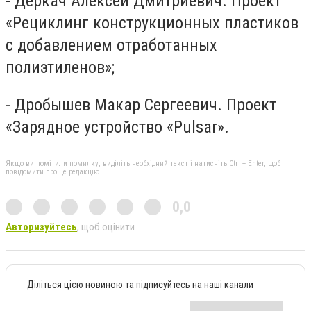
- Деркач Алексей Дмитриевич. Проект
«Рециклинг конструкционных пластиков
с добавлением отработанных
полиэтиленов»;
- Дробышев Макар Сергеевич. Проект
«Зарядное устройство «Pulsar».
Якщо ви помітили помилку, виділіть необхідний текст і натисніть Ctrl + Enter, щоб
повідомити про це редакцію
0,0
Авторизуйтесь
, щоб оцінити
Діліться цією новиною та підписуйтесь на наші канали