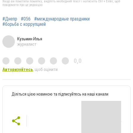
Якщо ви помітили помилку, виділіть необхідний текст і натисніть Ctrl + Enter, щоб
повідомити про це редакцію
#Днепр
#056
#международные праздники
#борьба с коррупцией
Кузьмин Илья
журналист
0,0
Авторизуйтесь
, щоб оцінити
Діліться цією новиною та підписуйтесь на наші канали