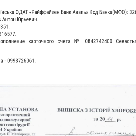
аївська ОДАТ «Райффайзен Банк Аваль» Код Банка(МФО): 32
в Антон Юрьевич.
351.
216577.
Пополнение карточного счета № 0842742400 Севасть
а - 0993726061.