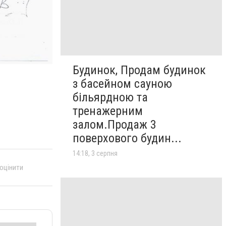
Будинок, Продам будинок
з басейном сауною
більярдною та
тренажерним
залом.Продаж 3
поверхового будин...
14:18, 3 серпня
 оцінити