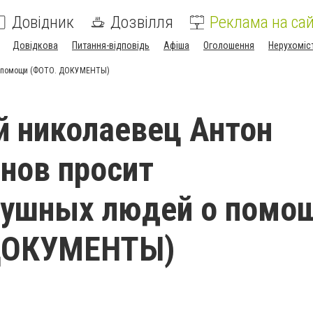
Довідник
Дозвілля
Реклама на сай
Довідкова
Питання-відповідь
Афіша
Оголошення
Нерухоміс
 о помощи (ФОТО. ДОКУМЕНТЫ)
й николаевец Антон
нов просит
душных людей о помо
ДОКУМЕНТЫ)