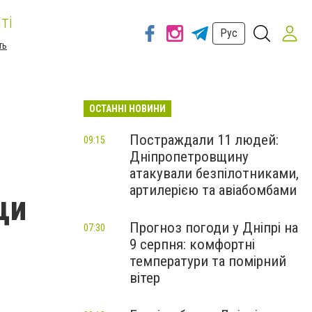
ті
Рус
ть
ОСТАННІ НОВИНИ
Постраждали 11 людей:
09:15
Дніпропетровщину
атакували безпілотниками,
артилерією та авіабомбами
щи
Прогноз погоди у Дніпрі на
07:30
9 серпня: комфортні
температури та помірний
вітер