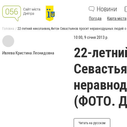
Новини
Погода
Карта міста
Головна
22-летний николаевец Антон Севастьянов просит неравнодушных людей
10:00, 9 січня 2013 р.
22-летни
Ивлева Кристина Леонидовна
Севастья
неравно
(ФОТО. 
Читать на русском