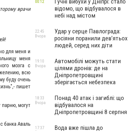
Гучні вибухи у Дніпрі: стало
00:12
відомо, що відбувалося в
оторому врачи
небі над містом
Удар у серце Павлограда:
22:45
Вчора
росіяни поранили дев’ятьох
дей!
людей, серед них діти
но для меня и
ольницу меня
Автомобілі можуть стати
19:10
ного мозга с
Вчора
цілями дронів: де на
ожелению, всю
Дніпропетровщині
му буду очень
зберігається небезпека
изнь",- пишет
Понад 40 атак і загиблі: що
18:33
Вчора
відбувалося на
 парню, могут
Дніпропетровщині 8 серпня
с банка Аваль
Вода вже пішла до
17:37