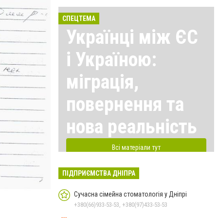
СПЕЦТЕМА
Українці між ЄС
і Україною:
міграція,
повернення та
нова реальність
Всі матеріали тут
ПІДПРИЄМСТВА ДНІПРА
Сучасна сімейна стоматологія у Дніпрі
+380(66)933-53-53, +380(97)433-53-53