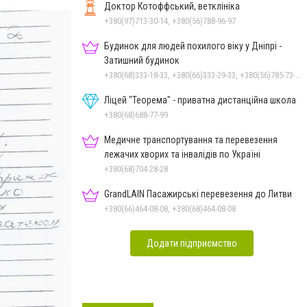
Доктор Котоффський, ветклініка
+380(97)713-30-14, +380(56)788-96-97
Будинок для людей похилого віку у Дніпрі -
Затишний будинок
+380(68)333-18-33, +380(66)333-29-33, +380(56)785-73-95
Ліцей "Теорема" - приватна дистанційна школа
+380(68)688-77-99
Медичне транспортування та перевезення
лежачих хворих та інвалідів по Україні
+380(68)704-28-28
GrandLAIN Пасажирські перевезення до Литви
+380(66)464-08-08, +380(68)464-08-08
Додати підприємство