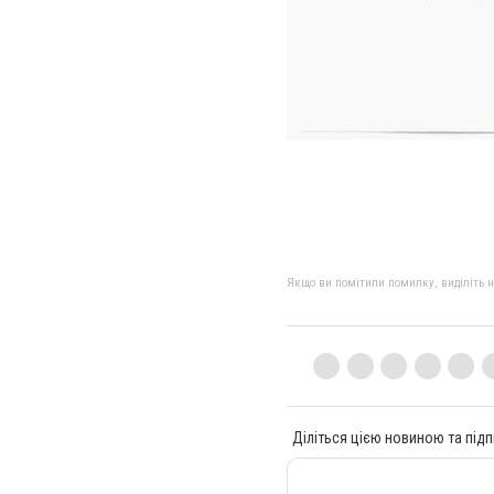
Якщо ви помітили помилку, виділіть нео
Діліться цією новиною та підп