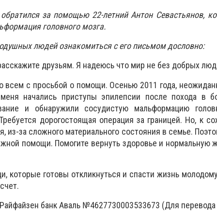
 обратился за помощью 22-летний Антон Севастьянов, к
льформация головного мозга.
одушных людей ознакомиться с его письмом дословно:
расскажите друзьям. Я надеюсь что мир не без добрых лю
о всем с просьбой о помощи. Осенью 2011 года, неожидан
 меня начались приступы эпилепсии после похода в б
вание и обнаружили сосудистую мальформацию голов
Требуется дорогостоящая операция за границей. Но, к с
я, из-за сложного материального состояния в семье. Поэто
жной помощи. Помогите вернуть здоровье и нормальную ж
, которые готовы откликнуться и спасти жизнь молодому
счет.
 Райфайзен банк Аваль №4627730003533673 (Для перевода 