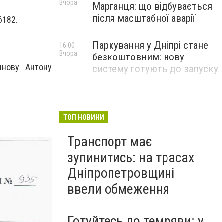
Вчора
Марганця: що відбувається
після масштабної аварії
6182.
Паркування у Дніпрі стане
16:00
Вчора
безкоштовним: нову
янову Антону
систему готують до запуску
ТОП НОВИНИ
Транспорт має
зупинитись: на трасах
Дніпропетровщині
ввели обмеження
Готуйтесь до темряви: у