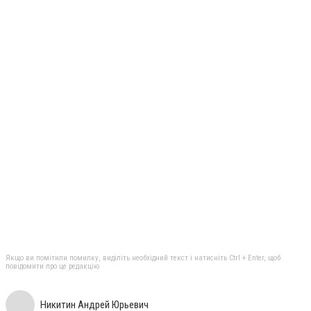
Якщо ви помітили помилку, виділіть необхідний текст і натисніть Ctrl + Enter, щоб
повідомити про це редакцію
Никитин Андрей Юрьевич