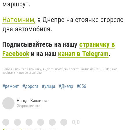
маршрут.
Напомним,
в Днепре на стоянке сгорело
два автомобиля.
Подписывайтесь на нашу
страничку в
Facebook
и на наш
канал в Telegram
.
Якщо ви помітили помилку, виділіть необхідний текст і натисніть Ctrl + Enter, щоб
повідомити про це редакцію
#ремонт
#дорога
#улица
#Днепр
#056
Негода Виолетта
Журналистка
0,0