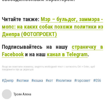
Читайте также:
Мэр – бульдог, заммэра -
мопс: на каких собак похожи политики из
Днепра (ФОТОПРОЕКТ)
Подписывайтесь на нашу
страничку в
Facebook
и на наш
канал в Telegram
.
Якщо ви помітили помилку, виділіть необхідний текст і натисніть Ctrl + Enter, щоб
повідомити про це редакцію
#Днепр
#котики
#кошка
#кот
#политики
#горсовет
#056
Троян Алена