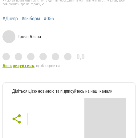
Якщо ви помітили помилку, виділіть необхідний текст і натисніть Ctrl + Enter, щоб
повідомити про це редакцію
#Днепр
#выборы
#056
Троян Алена
0,0
Авторизуйтесь
, щоб оцінити
Діліться цією новиною та підписуйтесь на наші канали