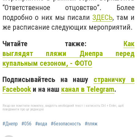
“Ответственное отцовство”. Более
подробно о них мы писали
ЗДЕСЬ
, там и
же расписание следующих мероприятий.
Читайте также:
Как
выглядят пляжи Днепра перед
купальным сезоном, - ФОТО
Подписывайтесь на нашу
страничку в
Facebook
и на наш
канал в Telegram
.
Якщо ви помітили помилку, виділіть необхідний текст і натисніть Ctrl + Enter, щоб
повідомити про це редакцію
#Днепр
#056
#вода
#безопасность
#пляж