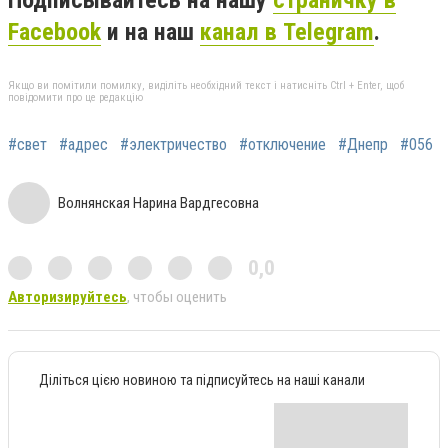
Подписывайтесь на нашу
страничку в
Facebook
и на наш
канал в Telegram
.
Якщо ви помітили помилку, виділіть необхідний текст і натисніть Ctrl + Enter, щоб
повідомити про це редакцію
#свет
#адрес
#электричество
#отключение
#Днепр
#056
Волнянская Нарина Вардгесовна
0,0
Авторизируйтесь
, чтобы оценить
Діліться цією новиною та підписуйтесь на наші канали