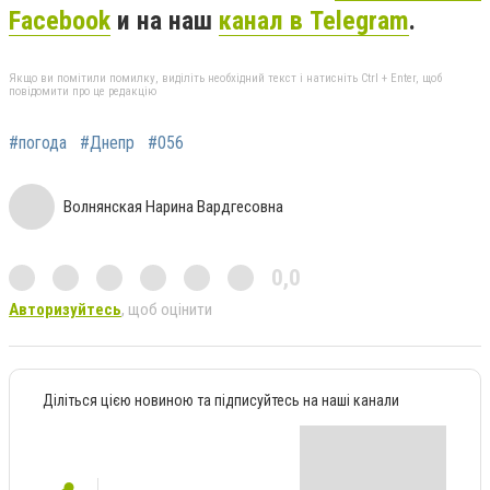
Facebook
и на наш
канал в Telegram
.
Якщо ви помітили помилку, виділіть необхідний текст і натисніть Ctrl + Enter, щоб
повідомити про це редакцію
#погода
#Днепр
#056
Волнянская Нарина Вардгесовна
0,0
Авторизуйтесь
, щоб оцінити
Діліться цією новиною та підписуйтесь на наші канали