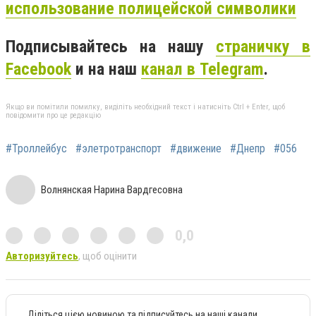
использование полицейской символики
Подписывайтесь на нашу
страничку в
Facebook
и на наш
канал в Telegram
.
Якщо ви помітили помилку, виділіть необхідний текст і натисніть Ctrl + Enter, щоб
повідомити про це редакцію
#Троллейбус
#элетротранспорт
#движение
#Днепр
#056
Волнянская Нарина Вардгесовна
0,0
Авторизуйтесь
, щоб оцінити
Діліться цією новиною та підписуйтесь на наші канали