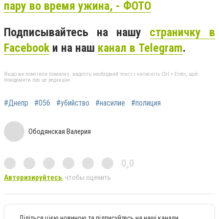
пару во время ужина, - ФОТО
Подписывайтесь на нашу
страничку в
Facebook
и на наш
канал в Telegram
.
Якщо ви помітили помилку, виділіть необхідний текст і натисніть Ctrl + Enter, щоб
повідомити про це редакцію
#Днепр
#056
#убийство
#насилие
#полиция
Ободянская Валерия
0,0
Авторизируйтесь
, чтобы оценить
Діліться цією новиною та підписуйтесь на наші канали