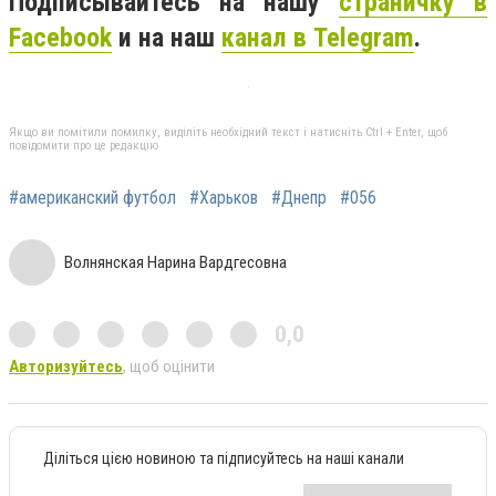
Подписывайтесь на нашу
страничку в
Facebook
и на наш
канал в Telegram
.
Якщо ви помітили помилку, виділіть необхідний текст і натисніть Ctrl + Enter, щоб
повідомити про це редакцію
#американский футбол
#Харьков
#Днепр
#056
Волнянская Нарина Вардгесовна
0,0
Авторизуйтесь
, щоб оцінити
Діліться цією новиною та підписуйтесь на наші канали