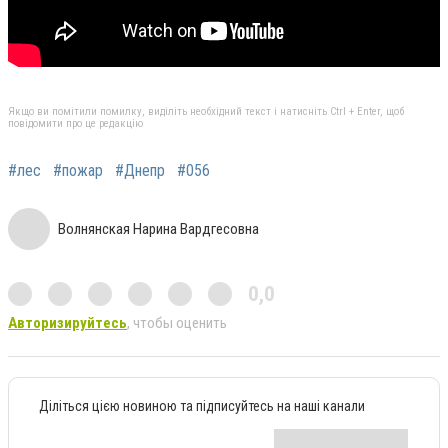
Якщо ви помітили помилку, виділіть необхідний текст і натисніть Ctrl + Enter, щоб
повідомити про це редакцію
#лес
#пожар
#Днепр
#056
Волнянская Нарина Вардгесовна
0,0
Авторизируйтесь
, чтобы оценить
Діліться цією новиною та підписуйтесь на наші канали