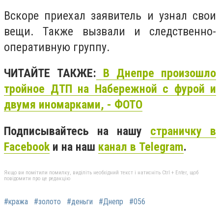
Вскоре приехал заявитель и узнал свои
вещи. Также вызвали и следственно-
оперативную группу.
ЧИТАЙТЕ ТАКЖЕ:
В Днепре произошло
тройное ДТП на Набережной с фурой и
двумя иномарками, - ФОТО
Подписывайтесь на нашу
страничку в
Facebook
и на наш
канал в Telegram
.
Якщо ви помітили помилку, виділіть необхідний текст і натисніть Ctrl + Enter, щоб
повідомити про це редакцію
#кража
#золото
#деньги
#Днепр
#056