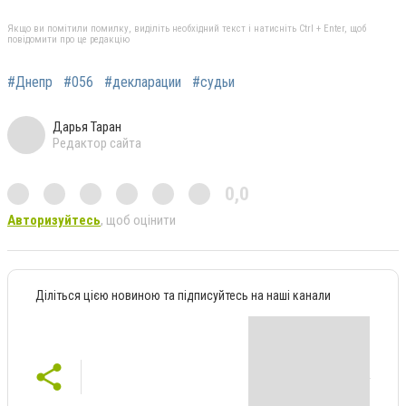
Якщо ви помітили помилку, виділіть необхідний текст і натисніть Ctrl + Enter, щоб
повідомити про це редакцію
#Днепр
#056
#декларации
#судьи
Дарья Таран
Редактор сайта
0,0
Авторизуйтесь
, щоб оцінити
Діліться цією новиною та підписуйтесь на наші канали