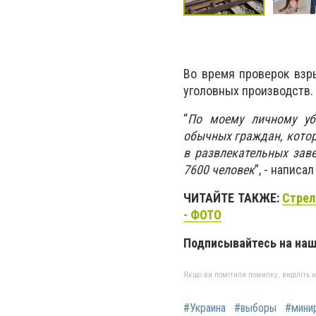
Во время проверок взр
уголовных производств.
“
По моему личному уб
обычных граждан, кото
в развлекательных заве
7600 человек
”, - написал
ЧИТАЙТЕ ТАКЖЕ:
Стрел
- ФОТО
Подписывайтесь на на
Якщо ви помітили помилку, виділіть нео
#Украина
#выборы
#мини