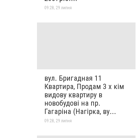
09:28, 29 липня
вул. Бригадная 11
Квартира, Продам 3 х кім
видову квартиру в
новобудові на пр.
Гагаріна (Нагірка, ву...
09:28, 29 липня