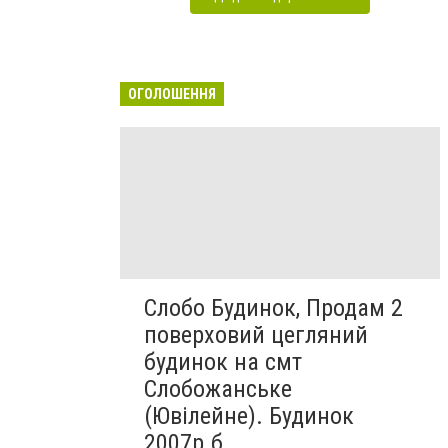
ОГОЛОШЕННЯ
Слобо Будинок, Продам 2
поверховий цегляний
будинок на смт
Слобожанське
(Ювілейне). Будинок
2007р.б....