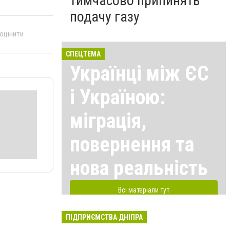
тимчасово припинять
подачу газу
 оцінити
СПЕЦТЕМА
Українці між ЄС
і Україною:
міграція,
повернення та
нова реальність
Всі матеріали тут
ПІДПРИЄМСТВА ДНІПРА