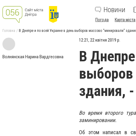
Новини
Погода
Карта міста
Головна
В Днепре и по всей Украине в день выборов массово “минировали” здани
12:21, 22 квітня 2019 р.
В Днепре
Волнянская Нарина Вардгесовна
выборов 
здания, 
Во время второго тур
заминировании.
Об этом написал в св