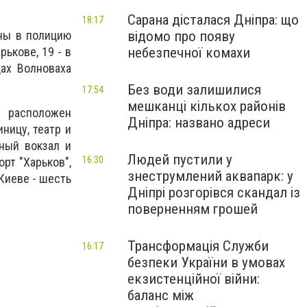
Сарана дісталася Дніпра: що
18:17
відомо про появу
ины в полицию
небезпечної комахи
ькове, 19 - в
дах Волноваха
Без води залишилися
17:54
мешканці кількох районів
ыл расположен
Дніпра: названо адреси
ницу, театр и
жный вокзал и
Людей пустили у
16:30
рт "Харьков",
знеструмлений аквапарк: у
 Киеве - шесть
Дніпрі розгорівся скандал із
поверненням грошей
Трансформація Служби
16:17
безпеки України в умовах
екзистенційної війни:
баланс між