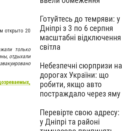
ввели обмеження
Готуйтесь до темряви: у
Дніпрі з 3 по 6 серпня
м открыто 20
масштабні відключення
світла
ажали только
ины, отдыхали
 эвакуировано
Небезпечні сюрпризи на
дорогах України: що
дозреваемых,
робити, якщо авто
постраждало через яму
Перевірте свою адресу:
у Дніпрі та районі