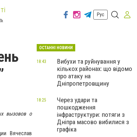
ті
Рус
ть
ОСТАННІ НОВИНИ
ень
Вибухи та руйнування у
18:43
кількох районах: що відомо
”
про атаку на
Дніпропетровщину
Через удари та
18:25
пошкодження
ых вызовов о
інфраструктури: потяги з
Дніпра масово вибилися з
графіка
ции Вячеслав