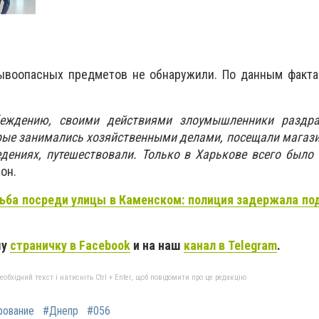
ывоопасных предметов не обнаружили. По данным факта
еждению, своими действиями злоумышленники раздр
рые занимались хозяйственными делами, посещали магаз
дениях, путешествовали. Только в Харькове всего было
 он.
ьба посреди улицы в Каменском: полиция задержала по
шу
страничку в Facebook
и на наш
канал в Telegram
.
бхідний текст і натисніть Ctrl + Enter, щоб повідомити про це редакцію
рование
#Днепр
#056