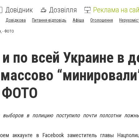
Довідник
Дозвілля
Реклама на сай
Довідкова
Питання-відповідь
Афіша
Оголошення
Нерухоміс
я, - ФОТО
 и по всей Украине в д
массово “минировали
- ФОТО
а выборов в полицию поступило почти полсотни ложн
оем аккаунте в Facebook заместитель главы Нацполи