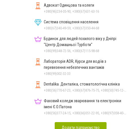
Адвокат Одинцова та колеги
+380(96)234-05-90, +380(67)631-63-16
Система сповіщення населення
+380(67)340-49-59, +380(67)350-44-68
Будинок для людей похилого віку у Дніпрі
"Центр Домашньої Турботи"
+380(99)348-72-56, +380(67)115-98-68
Лабораторія ADR, Курси для водіїв з
перевезення небезпечних вантажів
+380(99)002-32-33
Dentalika. Денталіка, стоматологічна клініка
+380(56)770-67-23, +380(67)876-75-75, +380(50)745-12-45, +380(73)730-17-17
Фаховий коледж зварювання та електроніки
імені Є.О.Патона
+380(56)377-24-15, +380(66)051-22-95, +380(97)058-40-73, +380(56)746-21-59
Додати підприємство