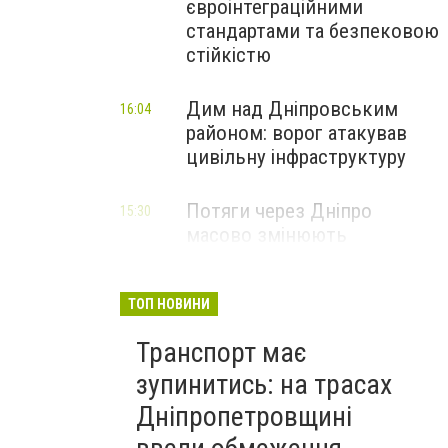
євроінтеграційними
стандартами та безпековою
стійкістю
Дим над Дніпровським
16:04
районом: ворог атакував
цивільну інфраструктуру
Потяги через Дніпро
15:30
масово змінюють
маршрути: що сталося
ТОП НОВИНИ
Транспорт має
зупинитись: на трасах
Дніпропетровщині