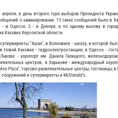
 апреля, в день второго тура выборов Президента Укра
общений о заминировании. 15 таких сообщений было в Хар
3 - в Одессе, 2 - в Днепре, и по одному вызову в горо
ая Каховка Херсонской области.
супермаркеты "Ашан", в Волновахе - школу, в которой б
в Новой Каховке - гидроэлектростанцию, в Одессе - гости
 Львове - аэропорт им. Данила Галицкого, железнодоро
лекательных центров, в Харькове - международный аэропо
Ave Plaza", торгово-развлекательные центры, гостиницы, в
 сооружений и супермаркеты и McDonald's.