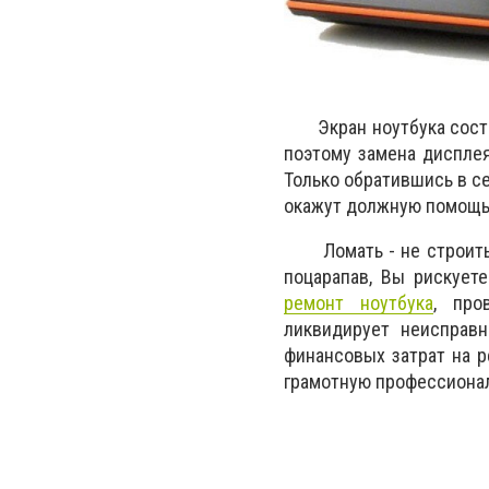
Экран ноутбука состои
поэтому замена дисплея
Только обратившись в с
окажут должную помощь
Ломать - не строить, 
поцарапав, Вы рискует
ремонт ноутбука
, про
ликвидирует неисправн
финансовых затрат на р
грамотную профессиона