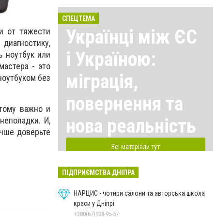
СПЕЦТЕМА
Українці між ЄС
и от тяжести
 диагностику,
і Україною:
ь ноутбук или
астера - это
міграція,
ноутбуком без
повернення та
тому важно и
нова реальність
неполадки. И,
учше доверьте
Всі матеріали тут
ПІДПРИЄМСТВА ДНІПРА
НАРЦИС - чотири салони та авторська школа
краси у Дніпрі
+380(67)938-95-57