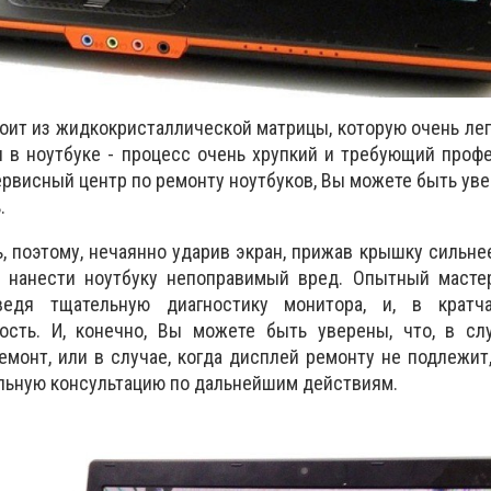
т из жидкокристаллической матрицы, которую очень лег
 в ноутбуке - процесс очень хрупкий и требующий проф
ервисный центр по ремонту ноутбуков, Вы можете быть уве
.
поэтому, нечаянно ударив экран, прижав крышку сильне
е нанести ноутбуку непоправимый вред. Опытный масте
ведя тщательную диагностику монитора, и, в кратч
ость. И, конечно, Вы можете быть уверены, что, в сл
емонт, или в случае, когда дисплей ремонту не подлежит
льную консультацию по дальнейшим действиям.