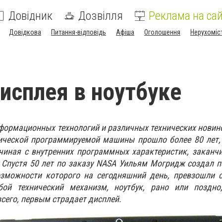
Довідник
Дозвілля
Реклама на сай
Довідкова
Питання-відповідь
Афіша
Оголошення
Нерухоміс
исплея в ноутбуке
информационных технологий и различных технических новин
ической программируемой машины прошло более 80 лет, 
ачиная с внутренних программных характеристик, закан
 Спустя 50 лет по заказу NASA Уильям Могридж создал 
возможности которого на сегодняшний день, превзошли 
ой технический механизм, ноутбук, рано или поздно
всего, первым страдает дисплей.