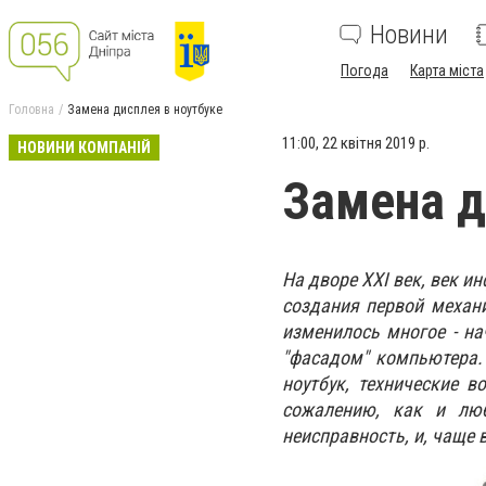
Новини
Погода
Карта міста
Головна
Замена дисплея в ноутбуке
11:00, 22 квітня 2019 р.
НОВИНИ КОМПАНІЙ
Замена д
На дворе XXI век, век 
создания первой механ
изменилось многое - н
"фасадом" компьютера.
ноутбук, технические 
сожалению, как и люб
неисправность, и, чаще 