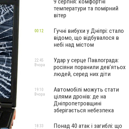
9 серпня: комфортні
температури та помірний
вітер
Гучні вибухи у Дніпрі: стало
00:12
відомо, що відбувалося в
небі над містом
Удар у серце Павлограда:
22:45
Вчора
росіяни поранили дев’ятьох
людей, серед них діти
Автомобілі можуть стати
19:10
Вчора
цілями дронів: де на
Дніпропетровщині
зберігається небезпека
Понад 40 атак і загиблі: що
18:33