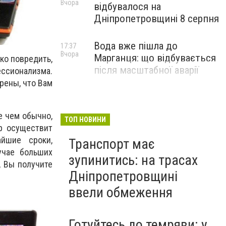
Вчора
відбувалося на
Дніпропетровщині 8 серпня
Вода вже пішла до
17:37
Вчора
Марганця: що відбувається
ко повредить,
після масштабної аварії
ессионализма.
рены, что Вам
е чем обычно,
ТОП НОВИНИ
р осуществит
айшие сроки,
Транспорт має
учае больших
зупинитись: на трасах
, Вы получите
Дніпропетровщині
ввели обмеження
Готуйтесь до темряви: у