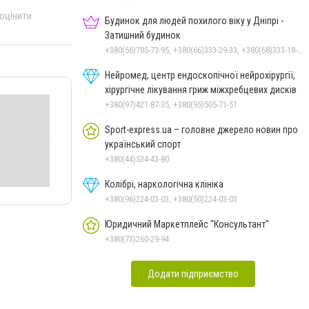
 оцінити
Будинок для людей похилого віку у Дніпрі -
Затишний будинок
+380(56)785-73-95, +380(66)333-29-33, +380(68)333-18-33
Нейромед, центр ендоскопічної нейрохірургії,
хірургічне лікування гриж міжхребцевих дисків
+380(97)421-87-35, +380(95)505-71-51
Sport-express.ua – головне джерело новин про
український спорт
+380(44)534-43-80
Колібрі, наркологічна клініка
+380(96)224-03-03, +380(50)224-03-03
Юридичний Маркетплейс "Консультант"
+380(73)260-29-94
Додати підприємство