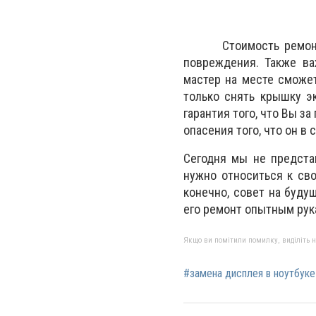
Стоимость ремонта но
повреждения. Также ва
мастер на месте сможет
только снять крышку э
гарантия того, что Вы 
опасения того, что он в
Сегодня мы не предста
нужно относиться к св
конечно, совет на буду
его ремонт опытным рук
Якщо ви помітили помилку, виділіть нео
#замена дисплея в ноутбуке