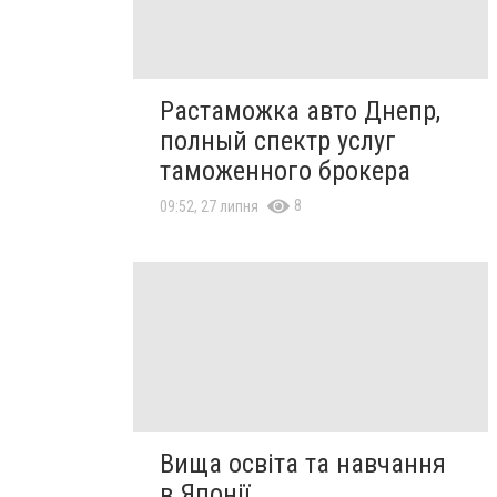
Растаможка авто Днепр,
полный спектр услуг
таможенного брокера
8
09:52, 27 липня
Вища освіта та навчання
в Японії