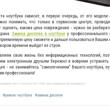
утбука зависит, в первую очередь, от его модели 
жно понимать, что только в сервисном центре, проводя
 оценить, какова цена повреждения - нужно ли разбират
крана.
Замена дисплея в ноутбуке
у профессионального м
за приемлемую цену сможете и дальше пользоваться Вашим 
 скором времени выйдет из строя.
вляем свою жизнь без информационных технологий, поэ
оим электронным друзьям бережно и вовремя устранять 
щее - не занимайтесь "самолечением" Вашего ноутбука, л
ам профессионала!
бхідний текст і натисніть Ctrl + Enter, щоб повідомити про це редакцію
#ремонт ноутбука
#замена дисплея