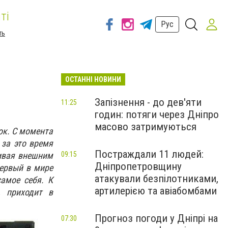
ті
Рус
ть
ОСТАННІ НОВИНИ
Запізнення - до дев'яти
11:25
годин: потяги через Дніпро
масово затримуються
ок. С момента
за это время
Постраждали 11 людей:
чивая внешним
09:15
Дніпропетровщину
первый в мире
атакували безпілотниками,
самое себя. К
артилерією та авіабомбами
, приходит в
Прогноз погоди у Дніпрі на
07:30