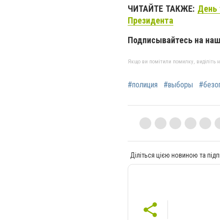
ЧИТАЙТЕ ТАКЖЕ:
День 
Президента
Подписывайтесь на на
Якщо ви помітили помилку, виділіть нео
#полиция
#выборы
#безо
Діліться цією новиною та підп