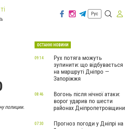
ті
Рус
ть
ОСТАННІ НОВИНИ
Рух потяга можуть
09:14
зупинити: що відбувається
на маршруті Дніпро —
Запоріжжя
О
Вогонь після нічної атаки:
08:46
ворог ударив по шести
ну полиции.
районах Дніпропетровщини
Прогноз погоди у Дніпрі на
07:30