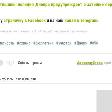
тишины: полиция Днепра предупреждает о затишье пе
шу
страничку в Facebook
и на наш
канал в Telegram
.
бхідний текст і натисніть Ctrl + Enter, щоб повідомити про це редакцію
пасность
#охрана
#бюллетени
#участок
#Днепр
#056
0,0
Оцініть першим
Авторизуйтесь
, щоб
исуйтесь на наші канали