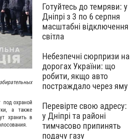
Готуйтесь до темряви: у
Дніпрі з 3 по 6 серпня
масштабні відключення
світла
Небезпечні сюрпризи на
дорогах України: що
робити, якщо авто
збирательных
постраждало через яму
т под охраной
Перевірте свою адресу:
тки, а также
у Дніпрі та районі
ут хранить в
тимчасово припинять
олосования.
подачу газу