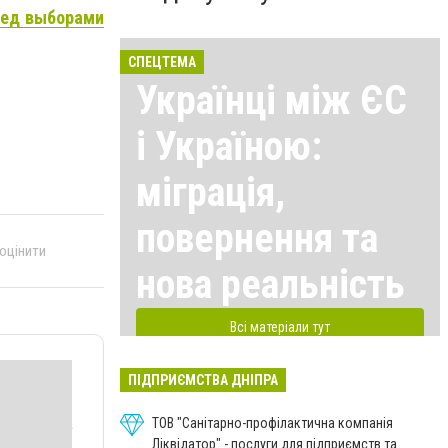
ред выборами
СПЕЦТЕМА
Українці між ЄС
і Україною:
міграція,
повернення та
 оцінити
нова реальність
Всі матеріали тут
ПІДПРИЄМСТВА ДНІПРА
ТОВ "Санітарно-профілактична компанія
Ліквідатор" - послуги для підприємств та