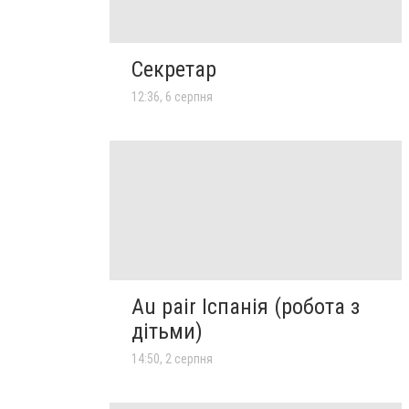
Секретар
12:36, 6 серпня
Au pair Іспанія (робота з
дітьми)
14:50, 2 серпня