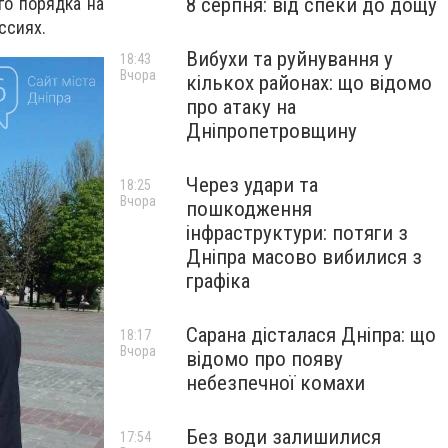
8 серпня: від спеки до дощу
го порядка на
ссиях.
Вибухи та руйнування у
18:43
Вчора
кількох районах: що відомо
про атаку на
Дніпропетровщину
Через удари та
18:25
Вчора
пошкодження
інфраструктури: потяги з
Дніпра масово вибилися з
графіка
Сарана дісталася Дніпра: що
18:17
Вчора
відомо про появу
небезпечної комахи
Без води залишилися
17:54