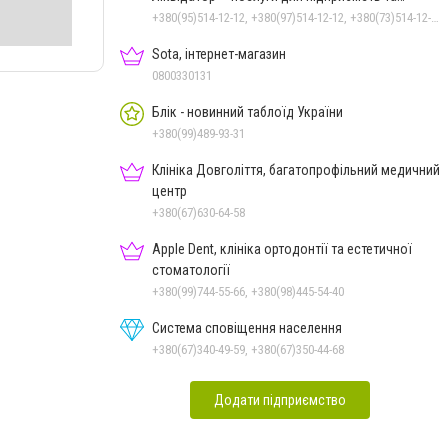
населення
+380(95)514-12-12, +380(97)514-12-12, +380(73)514-12-12
Sota, інтернет-магазин
0800330131
Блік - новинний таблоїд України
+380(99)489-93-31
Клініка Довголіття, багатопрофільний медичний
центр
+380(67)630-64-58
Apple Dent, клініка ортодонтії та естетичної
стоматології
+380(99)744-55-66, +380(98)445-54-40
Система сповіщення населення
+380(67)340-49-59, +380(67)350-44-68
Додати підприємство