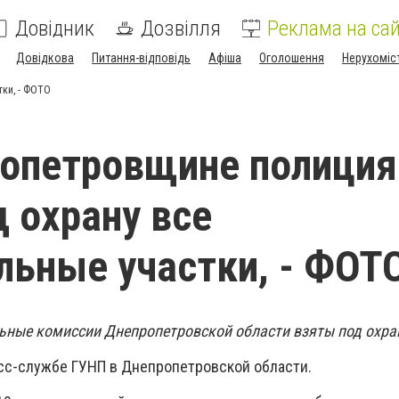
Довідник
Дозвілля
Реклама на сай
Довідкова
Питання-відповідь
Афіша
Оголошення
Нерухоміс
тки, - ФОТО
опетровщине полиция
д охрану все
льные участки, - ФОТ
ьные комиссии Днепропетровской области взяты под охра
сс-службе ГУНП в Днепропетровской области.