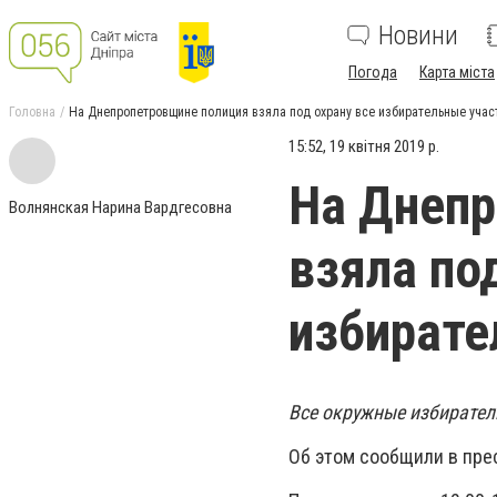
Новини
Погода
Карта міста
Головна
На Днепропетровщине полиция взяла под охрану все избирательные учас
15:52, 19 квітня 2019 р.
На Днепр
Волнянская Нарина Вардгесовна
взяла по
избирате
Все окружные избирател
Об этом сообщили в пре