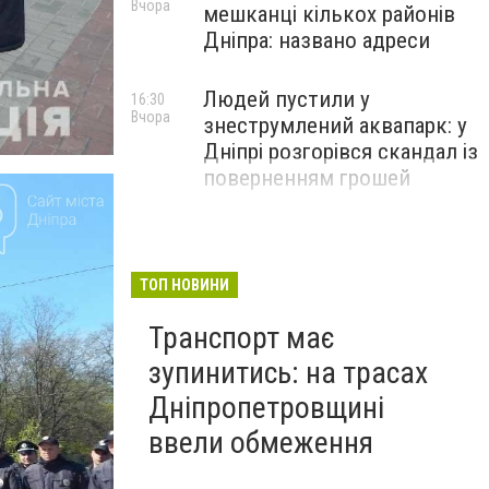
Вчора
мешканці кількох районів
Дніпра: названо адреси
Людей пустили у
16:30
Вчора
знеструмлений аквапарк: у
Дніпрі розгорівся скандал із
поверненням грошей
ТОП НОВИНИ
Транспорт має
зупинитись: на трасах
Дніпропетровщині
ввели обмеження